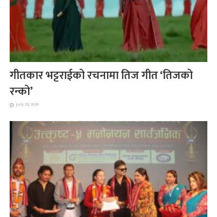
गीतकार भट्टराईको रचनामा तिज गीत ‘तिजको
रन्को’
July 23, 2026