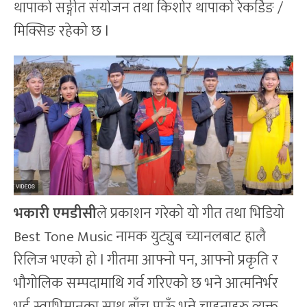
थापाको सङ्गीत संयोजन तथा किशोर थापाको रेकर्डिङ /
मिक्सिङ रहेको छ l
भकारी
एमडीसी
ले प्रकाशन गरेको यो गीत तथा भिडियो
Best Tone Music नामक युट्युब च्यानलबाट हालै
रिलिज भएको हो l गीतमा आफ्नो पन, आफ्नो प्रकृति र
भौगोलिक सम्पदामाथि गर्व गरिएको छ भने आत्मनिर्भर
भई स्वाभिमानका साथ बाँच्न पाऊँ भन्ने चाहनाहरु व्यक्त