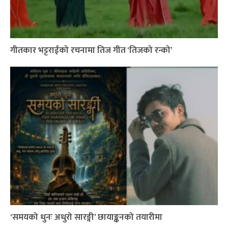
गीतकार भट्टराईको रचनामा तिज गीत ‘तिजको रन्को’
‘समयको धुनः अधुरो सारङ्गी’ छायाङ्कनको तयारीमा