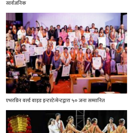
सार्वजनिक
एभरग्रिन वर्ल्ड वाइड इन्टरटेन्मेन्टद्वारा ५० जना सम्मानित