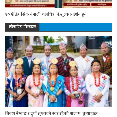
१० ऐतिहासिक नेपाली चलचित्र नि:शुल्क प्रदर्शन हुने
लोकप्रिय पोस्टहरु
बिबश नेम्बाङ र दुर्गा तुम्साको स्वर रहेको पालाम `तुम्याहाङ´