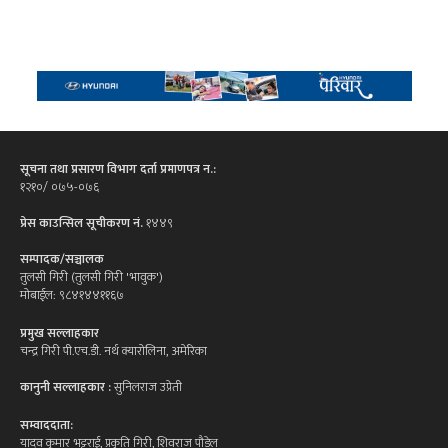
सूचना तथा प्रसारण विभाग दर्ता प्रमाणपत्र न.:
१२१०/ ०७५-०७६
प्रेस काउन्सिल सूचीकरण नं.
१४४९
सम्पादक/सञ्चालक
तुलसी गिरी (तुलसी गिरी 'भावुक')
मोबाईल: ९८४१४४११६७
प्रमुख सल्लाहकार
चन्द्र गिरी पी.एच.डी. नर्थ क्यारोलिना, अमेरिका
कानुनी सल्लाहकार :
सुनिलराज उप्रेती
सम्वाददाता:
यादव कुमार भट्टराई, प्रकृति गिरी, शिवराज पौडेल