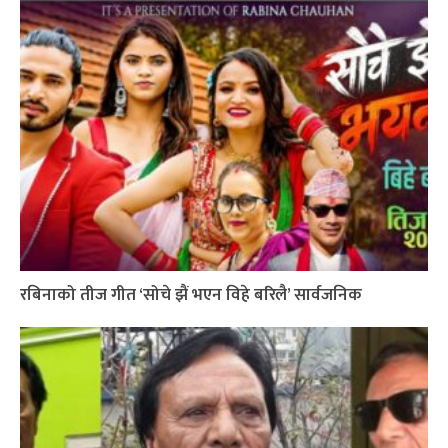
रबिनाको तीज गीत ‘सोचे झैं भएन विहे बरिलै’ सार्वजनिक