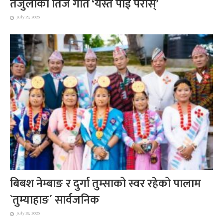
तेजुलाको तिज गीत ‘यस्तै पोई परोस्’
July 29, 2026
बिबश नेम्बाङ र दुर्गा तुम्साको स्वर रहेको पालाम
`तुम्याहाङ´ सार्वजनिक
July 28, 2026