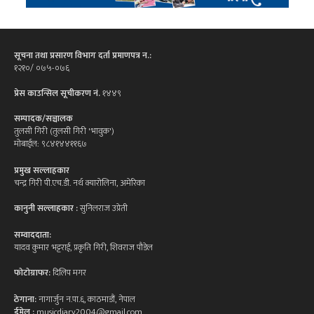
सूचना तथा प्रसारण विभाग दर्ता प्रमाणपत्र न.:
१२१०/ ०७५-०७६
प्रेस काउन्सिल सूचीकरण नं.
१४४९
सम्पादक/सञ्चालक
तुलसी गिरी (तुलसी गिरी 'भावुक')
मोबाईल: ९८४१४४११६७
प्रमुख सल्लाहकार
चन्द्र गिरी पी.एच.डी. नर्थ क्यारोलिना, अमेरिका
कानुनी सल्लाहकार :
सुनिलराज उप्रेती
सम्वाददाता:
यादव कुमार भट्टराई, प्रकृति गिरी, शिवराज पौडेल
फोटोग्राफर:
दिलिप मगर
ठेगाना:
नागार्जुन न.पा.६, काठमाडौं, नेपाल
ईमेल :
musicdiary2004@gmail.com