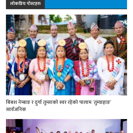
लोकप्रिय पोस्टहरु
बिबश नेम्बाङ र दुर्गा तुम्साको स्वर रहेको पालाम `तुम्याहाङ´
सार्वजनिक