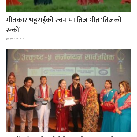
गीतकार भट्टराईको रचनामा तिज गीत ‘तिजको
रन्को’
July 23, 2026