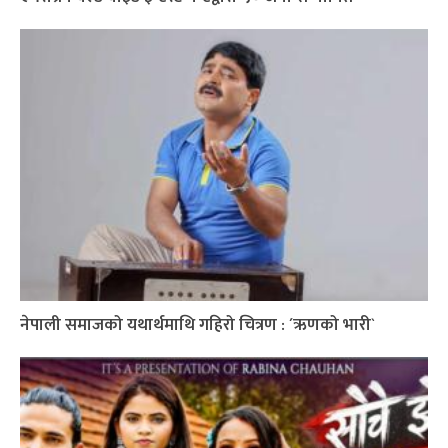
नेपाली समाजको यथार्थमाथि गहिरो चित्रण : ´ऋणको भारी`