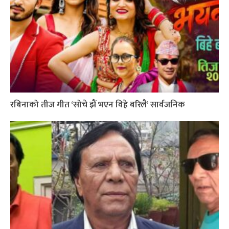
रबिनाको तीज गीत ‘सोचे झैं भएन विहे बरिलै’ सार्वजनिक