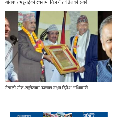
गीतकार भट्टराईको रचनामा तिज गीत ‘तिजको रन्को’
नेपाली गीत-सङ्गीतका उज्ज्वल नक्षत्र दिनेश अधिकारी