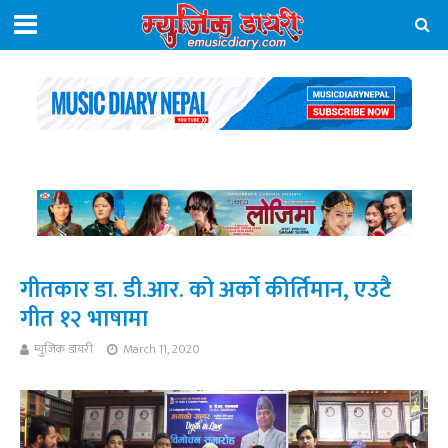
गीतकार डा. डी.आर. को अर्को कीर्तिमान, एउटै
गीत १२ भाषामा
म्युजिक डायरी
March 11, 2020