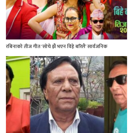
रबिनाको तीज गीत ‘सोचे झैं भएन विहे बरिलै’ सार्वजनिक