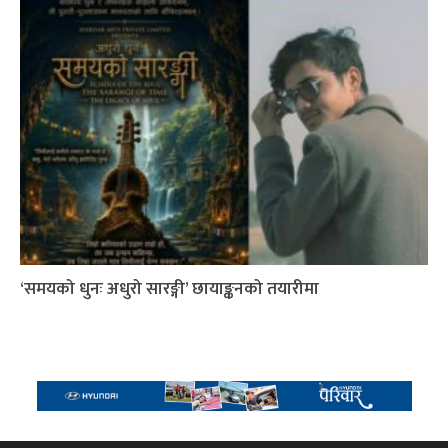
‘समयको धुनः अधुरो सारङ्गी’ छायाङ्कनको तयारीमा