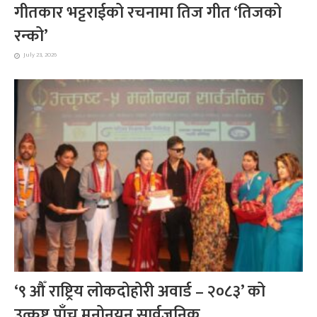
गीतकार भट्टराईको रचनामा तिज गीत ‘तिजको
रन्को’
July 23, 2026
‘९ औँ राष्ट्रिय लोकदोहोरी अवार्ड – २०८३’ को
उत्कृष्ट पाँच मनोनयन सार्वजनिक