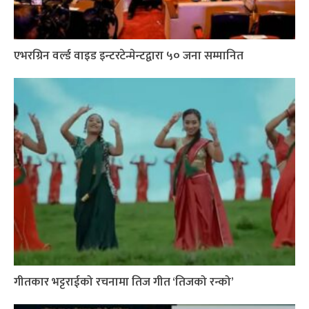
एभरग्रिन वर्ल्ड वाइड इन्टरटेन्मेन्टद्वारा ५० जना सम्मानित
गीतकार भट्टराईको रचनामा तिज गीत ‘तिजको रन्को’