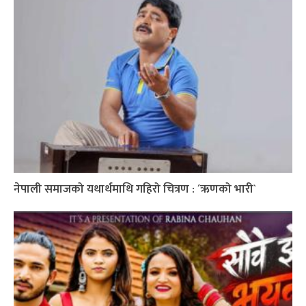
नेपाली समाजको यथार्थमाथि गहिरो चित्रण : ´ऋणको भारी`