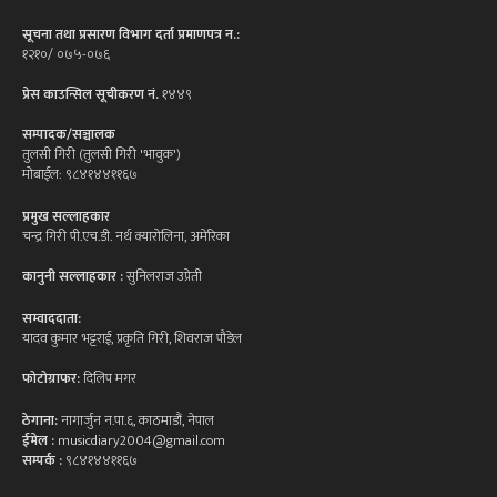
सूचना तथा प्रसारण विभाग दर्ता प्रमाणपत्र न.:
१२१०/ ०७५-०७६
प्रेस काउन्सिल सूचीकरण नं.
१४४९
सम्पादक/सञ्चालक
तुलसी गिरी (तुलसी गिरी 'भावुक')
मोबाईल: ९८४१४४११६७
प्रमुख सल्लाहकार
चन्द्र गिरी पी.एच.डी. नर्थ क्यारोलिना, अमेरिका
कानुनी सल्लाहकार :
सुनिलराज उप्रेती
सम्वाददाता:
यादव कुमार भट्टराई, प्रकृति गिरी, शिवराज पौडेल
फोटोग्राफर:
दिलिप मगर
ठेगाना:
नागार्जुन न.पा.६, काठमाडौं, नेपाल
ईमेल :
musicdiary2004@gmail.com
सम्पर्क :
९८४१४४११६७