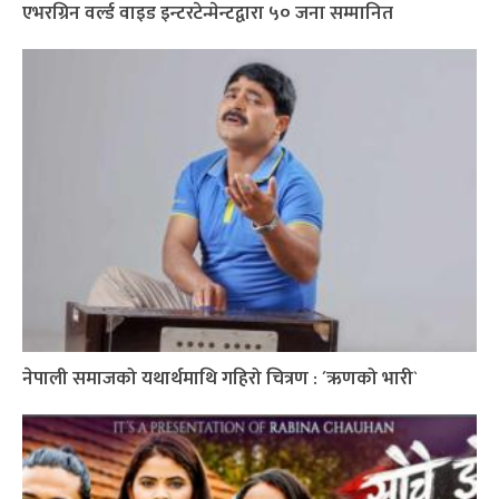
एभरग्रिन वर्ल्ड वाइड इन्टरटेन्मेन्टद्वारा ५० जना सम्मानित
नेपाली समाजको यथार्थमाथि गहिरो चित्रण : ´ऋणको भारी`