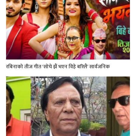
रबिनाको तीज गीत ‘सोचे झैं भएन विहे बरिलै’ सार्वजनिक