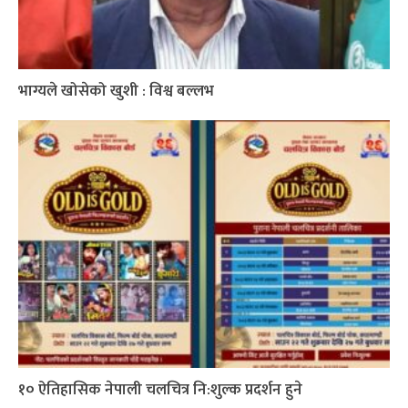
भाग्यले खोसेको खुशी : विश्व बल्लभ
१० ऐतिहासिक नेपाली चलचित्र नि:शुल्क प्रदर्शन हुने