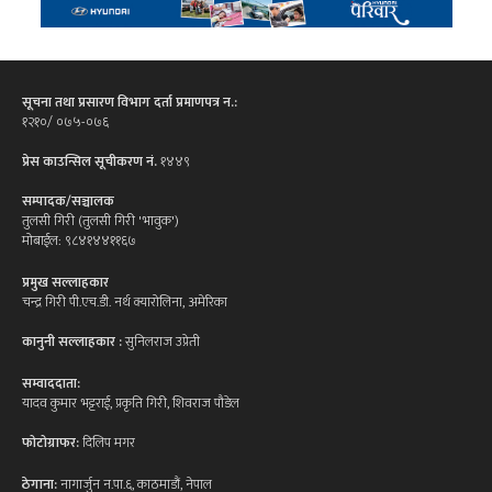
सूचना तथा प्रसारण विभाग दर्ता प्रमाणपत्र न.:
१२१०/ ०७५-०७६
प्रेस काउन्सिल सूचीकरण नं.
१४४९
सम्पादक/सञ्चालक
तुलसी गिरी (तुलसी गिरी 'भावुक')
मोबाईल: ९८४१४४११६७
प्रमुख सल्लाहकार
चन्द्र गिरी पी.एच.डी. नर्थ क्यारोलिना, अमेरिका
कानुनी सल्लाहकार :
सुनिलराज उप्रेती
सम्वाददाता:
यादव कुमार भट्टराई, प्रकृति गिरी, शिवराज पौडेल
फोटोग्राफर:
दिलिप मगर
ठेगाना:
नागार्जुन न.पा.६, काठमाडौं, नेपाल