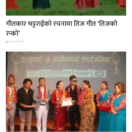
गीतकार भट्टराईको रचनामा तिज गीत ‘तिजको
रन्को’
July 23, 2026