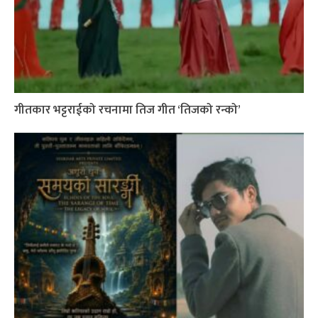
गीतकार भट्टराईको रचनामा तिज गीत ‘तिजको रन्को’