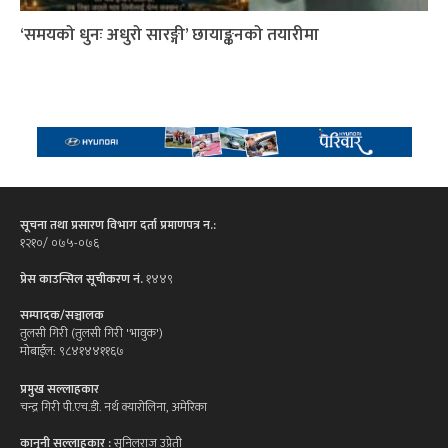
‘समयको धुनः अधुरो सारङ्गी’ छायाङ्कनको तयारीमा
सूचना तथा प्रसारण विभाग दर्ता प्रमाणपत्र न.:
१२१०/ ०७५-०७६
प्रेस काउन्सिल सूचीकरण नं.
१४४९
सम्पादक/सञ्चालक
तुलसी गिरी (तुलसी गिरी 'भावुक')
मोबाईल: ९८४१४४११६७
प्रमुख सल्लाहकार
चन्द्र गिरी पी.एच.डी. नर्थ क्यारोलिना, अमेरिका
कानुनी सल्लाहकार :
सुनिलराज उप्रेती