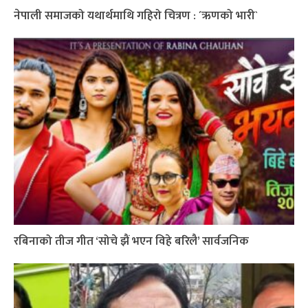
नेपाली समाजको यथार्थमाथि गहिरो चित्रण : ´ऋणको भारी`
रबिनाको तीज गीत ‘सोचे झैं भएन विहे बरिलै’ सार्वजनिक