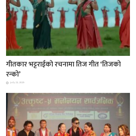
गीतकार भट्टराईको रचनामा तिज गीत ‘तिजको
रन्को’
July 23, 2026