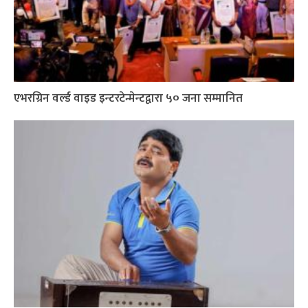
एभरग्रिन वर्ल्ड वाइड इन्टरटेन्मेन्टद्वारा ५० जना सम्मानित