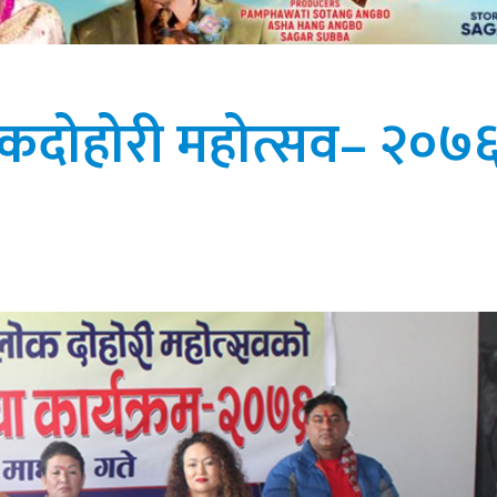
े लोकदोहोरी महोत्सव– २०७६