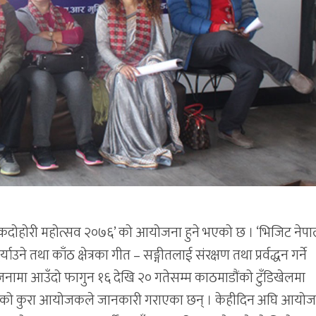
ठे लोकदोहोरी महोत्सव २०७६’ को आयोजना हुने भएको छ । ‘भिजिट नेप
ने तथा काँठ क्षेत्रका गीत – सङ्गीतलाई संरक्षण तथा प्रर्वद्धन गर्ने
नामा आउँदो फागुन १६ देखि २० गतेसम्म काठमाडौंको टुँडिखेलमा
एको कुरा आयोजकले जानकारी गराएका छन् । केहीदिन अघि आयो