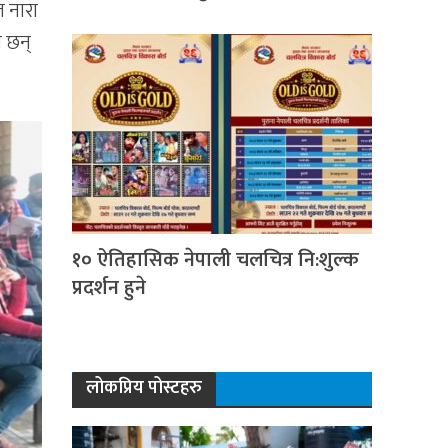
ल नारा
ा छन्
१० ऐतिहासिक नेपाली चलचित्र नि:शुल्क
प्रदर्शन हुने
लोकप्रिय पोस्टहरु