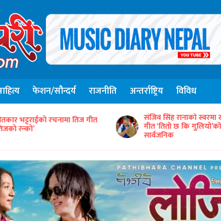
हित्य
फेशन/सौन्दर्य
राजनीति
अन्तर्राष्ट्रिय
विविध
ंजिव सिंह रानाको स्वरमा रहेको कौरा
‘समयको धुनः अधुरो सारङ्गी
ीत ‘तितो छ कि गुलियो’को भिडिओ
तयारीमा
ार्वजनिक