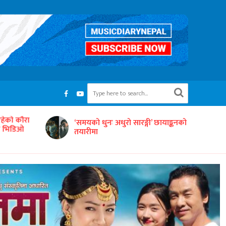
इनास मेरिल्यान्डद्वारा आयोजित ‘दोस्रो
’ छायाङ्कनको
किड्स ट्यालेन्ट शो २०२६’ भव्य रूपमा
सम्पन्न