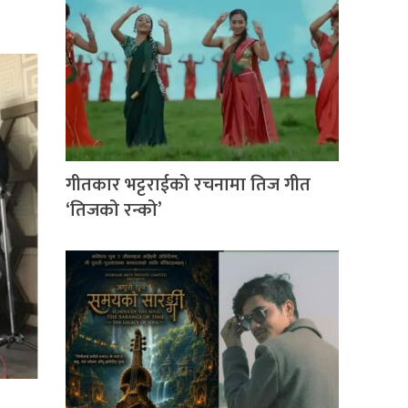
गीतकार भट्टराईको रचनामा तिज गीत
‘तिजको रन्को’