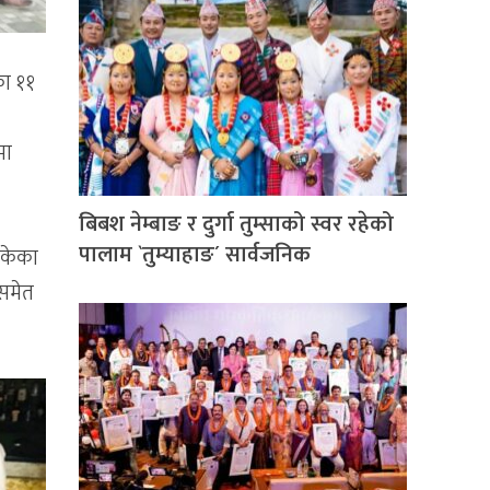
का ११
मा
बिबश नेम्बाङ र दुर्गा तुम्साको स्वर रहेको
पालाम `तुम्याहाङ´ सार्वजनिक
ेकेका
 समेत