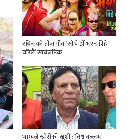
रबिनाको तीज गीत ‘सोचे झैं भएन विहे
बरिलै’ सार्वजनिक
भाग्यले खोसेको खुशी : विश्व बल्लभ