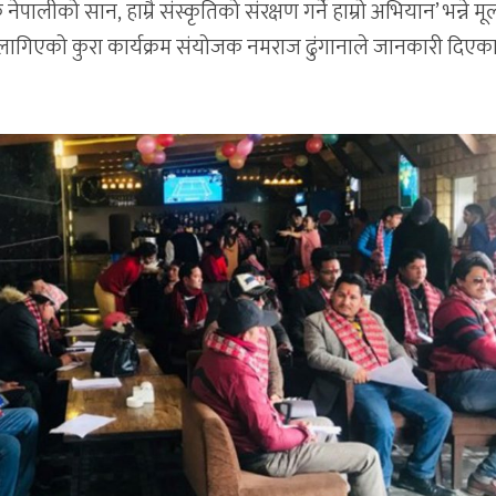
क नेपालीको सान, हाम्रै संस्कृतिको संरक्षण गर्ने हाम्रो अभियान’ भन्ने मू
ागिएको कुरा कार्यक्रम संयोजक नमराज ढुंगानाले जानकारी दिएक