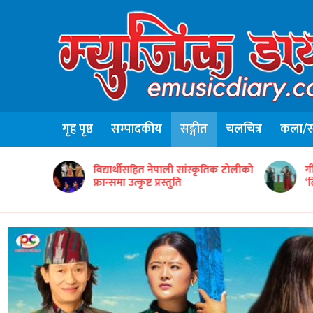
गृह पृष्ठ
सम्पादकीय
सङ्गीत
चलचित्र
कला/सा
स
ृतिक टोलीको
गीतकार भट्टराईको रचनामा तिज गीत
ग
‘तिजको रन्को’
स