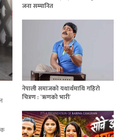
जना सम्मानित
नेपाली समाजको यथार्थमाथि गहिरो
चित्रण : ´ऋणको भारी`
ाल
जक