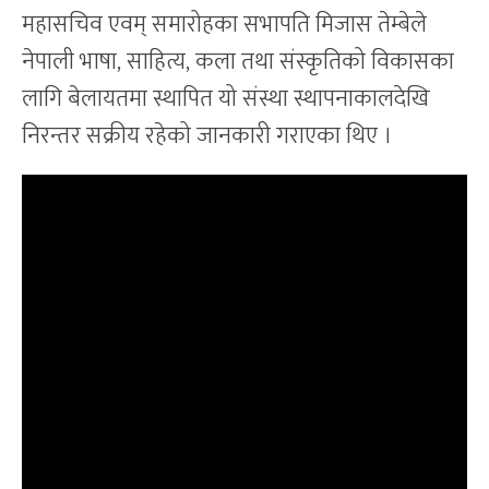
महासचिव एवम् समारोहका सभापति मिजास तेम्बेले
नेपाली भाषा, साहित्य, कला तथा संस्कृतिको विकासका
लागि बेलायतमा स्थापित यो संस्था स्थापनाकालदेखि
निरन्तर सक्रीय रहेको जानकारी गराएका थिए ।