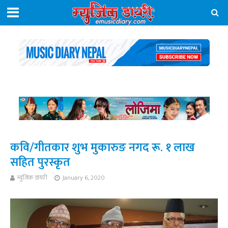
कवि/गीतकार शुभ मुकारुङ नगद रू. १ लाख
सहित पुरस्कृत
म्युजिक डायरी
January 6, 2020