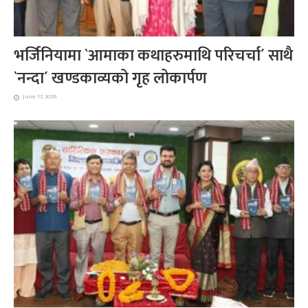
भर्जिनियामा `आमाका कथाहरुमाथि परिचर्चा´ साथै
`नन्दा´ खण्डकाव्यको गृह लोकार्पण
June 17, 2026