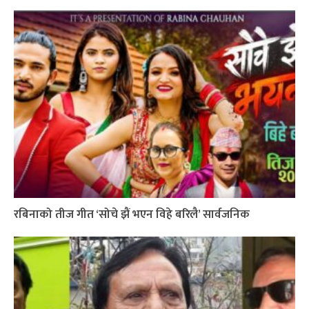
रबिनाको तीज गीत ‘सोचे झैं भएन विहे बरिलै’ सार्वजनिक