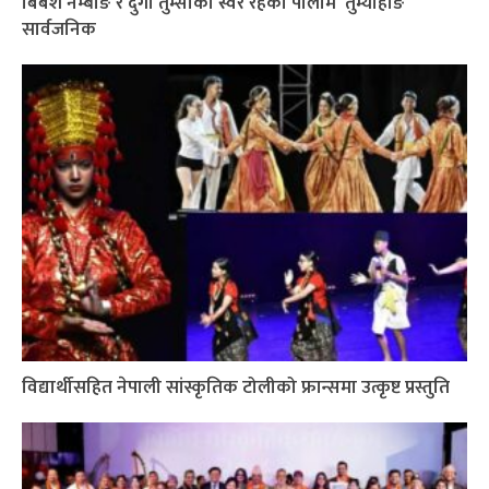
बिबश नेम्बाङ र दुर्गा तुम्साको स्वर रहेको पालाम `तुम्याहाङ´
सार्वजनिक
विद्यार्थीसहित नेपाली सांस्कृतिक टोलीको फ्रान्समा उत्कृष्ट प्रस्तुति