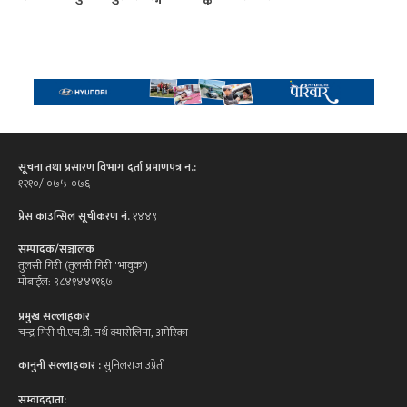
सूचना तथा प्रसारण विभाग दर्ता प्रमाणपत्र न.:
१२१०/ ०७५-०७६
प्रेस काउन्सिल सूचीकरण नं.
१४४९
सम्पादक/सञ्चालक
तुलसी गिरी (तुलसी गिरी 'भावुक')
मोबाईल: ९८४१४४११६७
प्रमुख सल्लाहकार
चन्द्र गिरी पी.एच.डी. नर्थ क्यारोलिना, अमेरिका
कानुनी सल्लाहकार :
सुनिलराज उप्रेती
सम्वाददाता: