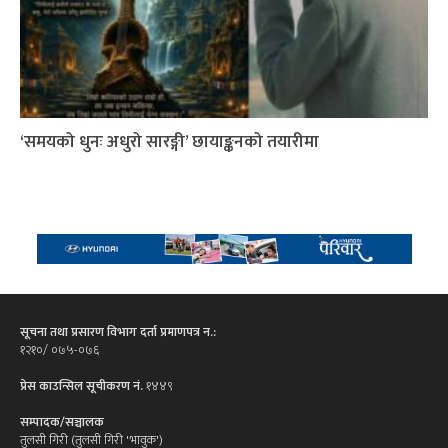
‘समयको धुनः अधुरो सारङ्गी’ छायाङ्कनको तयारीमा
सूचना तथा प्रसारण विभाग दर्ता प्रमाणपत्र न.:
१२१०/ ०७५-०७६
प्रेस काउन्सिल सूचीकरण नं.
१४४९
सम्पादक/सञ्चालक
तुलसी गिरी (तुलसी गिरी 'भावुक')