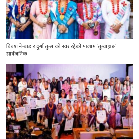
बिबश नेम्बाङ र दुर्गा तुम्साको स्वर रहेको पालाम `तुम्याहाङ´
सार्वजनिक