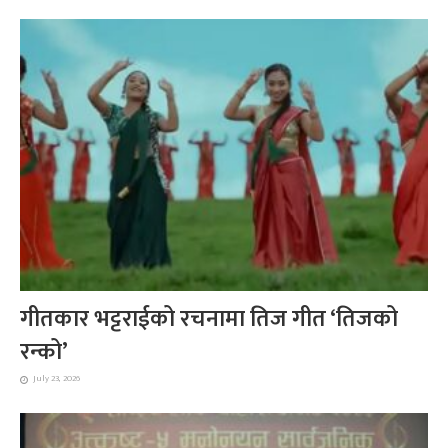
गीतकार भट्टराईको रचनामा तिज गीत ‘तिजको
रन्को’
July 23, 2026