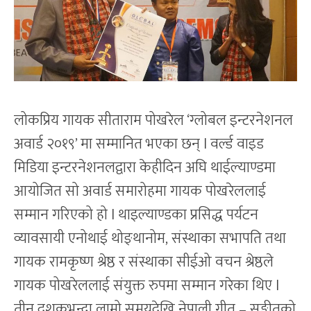
लोकप्रिय गायक सीताराम पोखरेल ‘ग्लोबल इन्टरनेशनल
अवार्ड २०१९’ मा सम्मानित भएका छन् l वर्ल्ड वाइड
मिडिया इन्टरनेशनलद्वारा केहीदिन अघि थाईल्याण्डमा
आयोजित सो अवार्ड समारोहमा गायक पोखरेललाई
सम्मान गरिएको हो l थाइल्याण्डका प्रसिद्ध पर्यटन
व्यावसायी एनोथाई थोङ्थानोम, संस्थाका सभापति तथा
गायक रामकृष्ण श्रेष्ठ र संस्थाका सीईओ वचन श्रेष्ठले
गायक पोखरेललाई संयुक्त रुपमा सम्मान गरेका थिए l
तीन दशकभन्दा लामो समयदेखि नेपाली गीत – सङ्गीतको