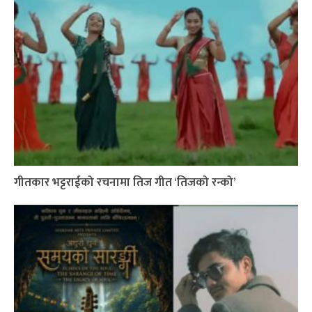
गीतकार भट्टराईको रचनामा तिज गीत ‘तिजको रन्को’