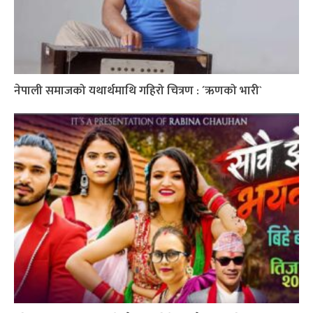
नेपाली समाजको यथार्थमाथि गहिरो चित्रण : ´ऋणको भारी`