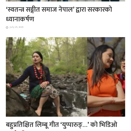
‘स्वतन्त्र सङ्गीत समाज नेपाल’ द्वारा सरकारको
ध्यानाकर्षण
July 25, 2026
बहुप्रतिक्षित लिम्बू गीत ‘युप्पारुङ्…’ को भिडिओ