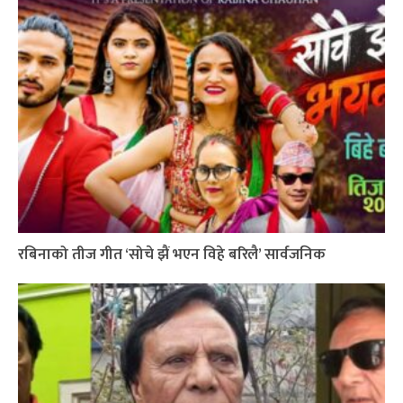
रबिनाको तीज गीत ‘सोचे झैं भएन विहे बरिलै’ सार्वजनिक