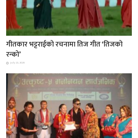
गीतकार भट्टराईको रचनामा तिज गीत ‘तिजको
रन्को’
July 23, 2026