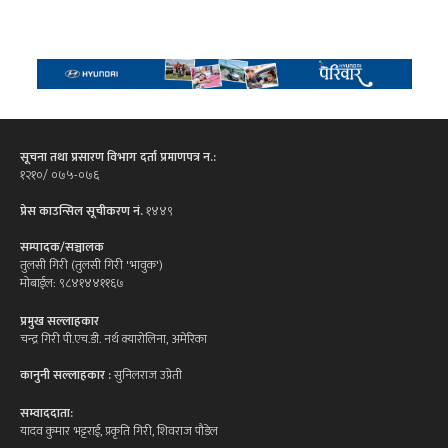
सूचना तथा प्रसारण विभाग दर्ता प्रमाणपत्र न.:
१२१०/ ०७५-०७६
प्रेस काउन्सिल सूचीकरण नं.
१४४९
सम्पादक/सञ्चालक
तुलसी गिरी (तुलसी गिरी 'भावुक')
मोबाईल: ९८४१४४११६७
प्रमुख सल्लाहकार
चन्द्र गिरी पी.एच.डी. नर्थ क्यारोलिना, अमेरिका
कानुनी सल्लाहकार :
सुनिलराज उप्रेती
सम्वाददाता:
यादव कुमार भट्टराई, प्रकृति गिरी, शिवराज पौडेल