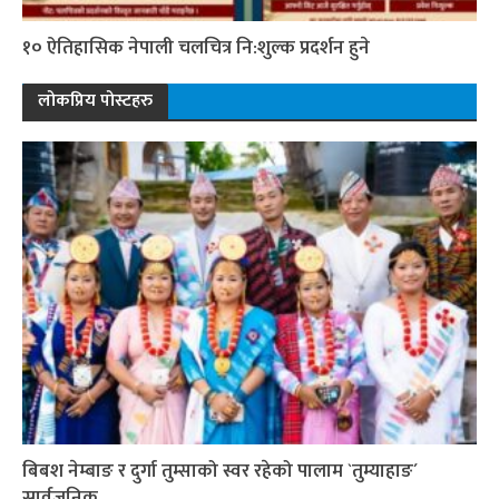
१० ऐतिहासिक नेपाली चलचित्र नि:शुल्क प्रदर्शन हुने
लोकप्रिय पोस्टहरु
बिबश नेम्बाङ र दुर्गा तुम्साको स्वर रहेको पालाम `तुम्याहाङ´
सार्वजनिक