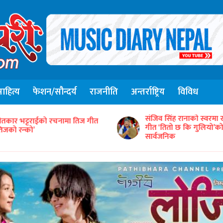
हित्य
फेशन/सौन्दर्य
राजनीति
अन्तर्राष्ट्रिय
विविध
संजिव सिंह रानाको स्वरमा 
ीतकार भट्टराईको रचनामा तिज गीत
गीत ‘तितो छ कि गुलियो’
तिजको रन्को’
सार्वजनिक