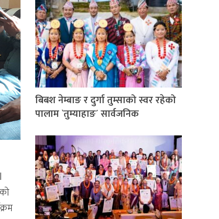
बिबश नेम्बाङ र दुर्गा तुम्साको स्वर रहेको
पालाम `तुम्याहाङ´ सार्वजनिक
l
ुको
क्रम