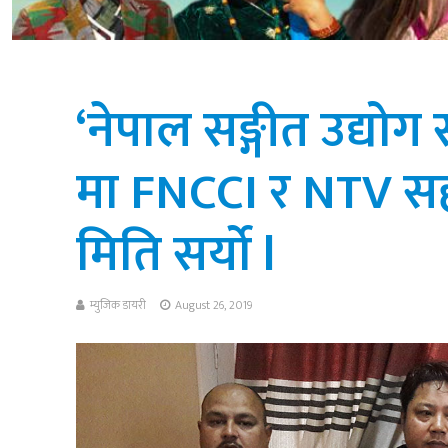
‘नेपाल सङ्गीत उद्योग स
मा FNCCI र NTV सह
मिति सर्यो l
म्युजिक डायरी
August 26, 2019