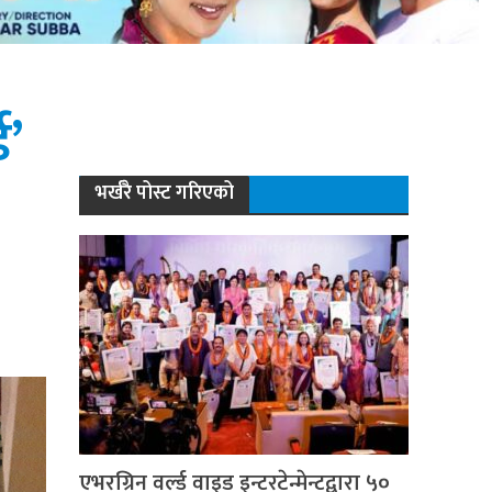
ड’
भर्खरै पोस्ट गरिएको
एभरग्रिन वर्ल्ड वाइड इन्टरटेन्मेन्टद्वारा ५०