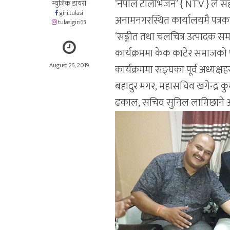
‘नेपाल टेलिभिजन’ { NTV } ले 
म्युजिक डायरी
giri.tulasi
अनामनगरस्थित कार्यालयमै पत्रक
tulasigiri63
‘सङ्गीत तथा चलचित्र उत्पादक समाज
कार्यक्रममा केक काटेर समाजको प
August 26, 2019
कार्यक्रममा सङ्घका पूर्व अध्यक्षहरु
बहादुर मगर, महासचिव खगेन्द्र क
ढकाल, सचिव सुनिल लामिछाने आ