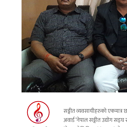
सङ्गीत व्यवसायीहरुको एकमात्र छा
अवार्ड ‘नेपाल सङ्गीत उद्योग सङ्घ र