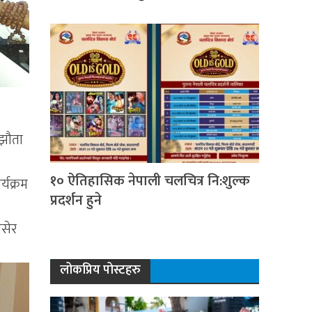
्झौता
१० ऐतिहासिक नेपाली चलचित्र नि:शुल्क
्यक्रम
प्रदर्शन हुने
बसेर
लोकप्रिय पोस्टहरु