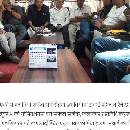
थपिएको भजन विधा सहित समारोहमा ७९ विधामा अवार्ड प्रदान गरिने छ 
ृष्ट ५ को नोमिनेशनमा पर्न सफल सर्जक, कलाकार र प्राविधिकहर
मङ्सिर १३ गते कमलादीस्थित प्रज्ञा भवनको मेघा हलमा अवार्ड कार्य