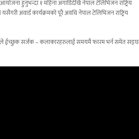
मको आयोजना हुनुभन्दा १ महिना अगाडिदेखि नेपाल टेलिभिजन राष्ट्रिय
l यसैगरी अवार्ड कार्यक्रमको पूरै अवधि नेपाल टेलिभिजन राष्ट्रिय
ोले ईच्छुक सर्जक – कलाकारहरुलाई समयमै फारम भर्न समेत सङ्घ