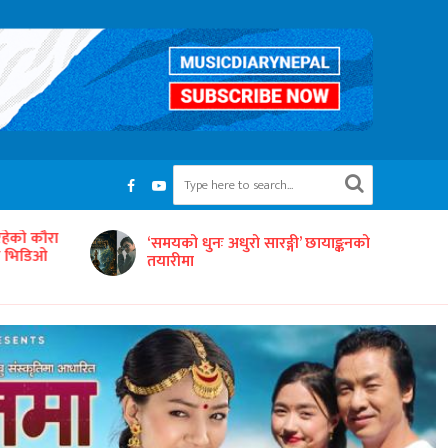
रहेको कौरा
‘समयको धुनः अधुरो सारङ्गी’ छायाङ्कनको
को भिडिओ
तयारीमा