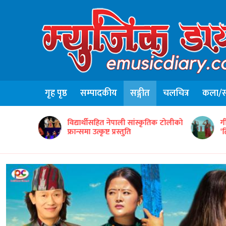
गृह पृष्ठ
सम्पादकीय
सङ्गीत
चलचित्र
कला/सा
न्टद्वारा ५०
विद्यार्थीसहित नेपाली सांस्कृतिक टोलीको
ग
फ्रान्समा उत्कृष्ट प्रस्तुति
‘