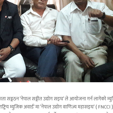
ता सङ्गठन ‘नेपाल सङ्गीत उद्योग सङ्घ’ ले आयोजना गर्न लागेको म्य
ाष्ट्रिय म्युजिक अवार्ड’ मा ‘नेपाल उद्योग वाणिज्य महासङ्घ’ { FNCCI }