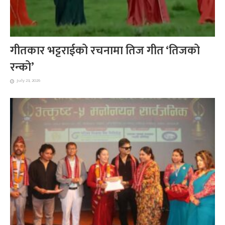
गीतकार भट्टराईको रचनामा तिज गीत ‘तिजको
रन्को’
July 23, 2026