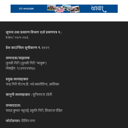
सूचना तथा प्रसारण विभाग दर्ता प्रमाणपत्र न.:
१२१०/ ०७५-०७६
प्रेस काउन्सिल सूचीकरण नं.
१४४९
सम्पादक/सञ्चालक
तुलसी गिरी (तुलसी गिरी 'भावुक')
मोबाईल: ९८४१४४११६७
प्रमुख सल्लाहकार
चन्द्र गिरी पी.एच.डी. नर्थ क्यारोलिना, अमेरिका
कानुनी सल्लाहकार :
सुनिलराज उप्रेती
सम्वाददाता:
यादव कुमार भट्टराई, प्रकृति गिरी, शिवराज पौडेल
फोटोग्राफर:
दिलिप मगर