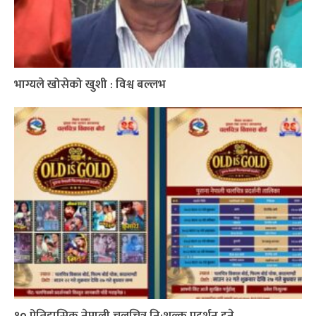
भाग्यले खोसेको खुशी : विश्व बल्लभ
१० ऐतिहासिक नेपाली चलचित्र नि:शुल्क प्रदर्शन हुने