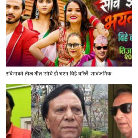
रबिनाको तीज गीत ‘सोचे झैं भएन विहे बरिलै’ सार्वजनिक