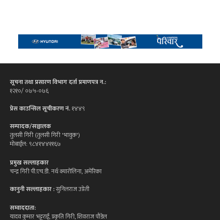
सूचना तथा प्रसारण विभाग दर्ता प्रमाणपत्र न.:
१२१०/ ०७५-०७६
प्रेस काउन्सिल सूचीकरण नं.
१४४९
सम्पादक/सञ्चालक
तुलसी गिरी (तुलसी गिरी 'भावुक')
मोबाईल: ९८४१४४११६७
प्रमुख सल्लाहकार
चन्द्र गिरी पी.एच.डी. नर्थ क्यारोलिना, अमेरिका
कानुनी सल्लाहकार :
सुनिलराज उप्रेती
सम्वाददाता:
यादव कुमार भट्टराई, प्रकृति गिरी, शिवराज पौडेल