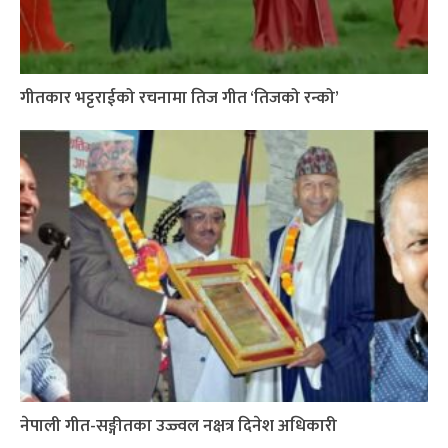
गीतकार भट्टराईको रचनामा तिज गीत ‘तिजको रन्को’
नेपाली गीत-सङ्गीतका उज्ज्वल नक्षत्र दिनेश अधिकारी