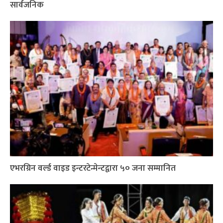
सार्वजनिक
एभरग्रिन वर्ल्ड वाइड इन्टरटेन्मेन्टद्वारा ५० जना सम्मानित