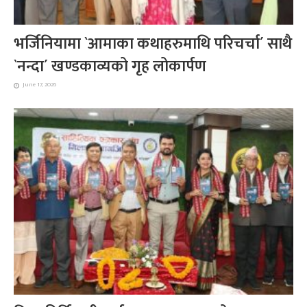
भर्जिनियामा `आमाका कथाहरुमाथि परिचर्चा´ साथै
`नन्दा´ खण्डकाव्यको गृह लोकार्पण
June 17, 2026