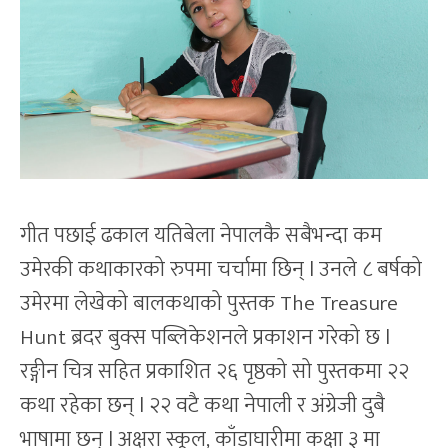
गीत पछाई ढकाल यतिबेला नेपालकै सबैभन्दा कम
उमेरकी कथाकारको रुपमा चर्चामा छिन् l उनले ८ बर्षको
उमेरमा लेखेको बालकथाको पुस्तक The Treasure
Hunt ब्रदर बुक्स पब्लिकेशनले प्रकाशन गरेको छ l
रङ्गीन चित्र सहित प्रकाशित २६ पृष्ठको सो पुस्तकमा २२
कथा रहेका छन् l २२ वटै कथा नेपाली र अंग्रेजी दुबै
भाषामा छन् l अक्षरा स्कूल, काँडाघारीमा कक्षा ३ मा