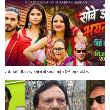
रबिनाको तीज गीत ‘सोचे झैं भएन विहे बरिलै’ सार्वजनिक