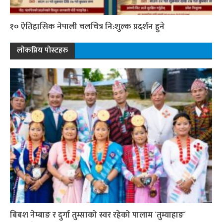
१० ऐतिहासिक नेपाली चलचित्र नि:शुल्क प्रदर्शन हुने
लोकप्रिय पोस्टहरु
बिबश नेम्बाङ र दुर्गा तुम्साको स्वर रहेको पालाम `तुम्याहाङ´