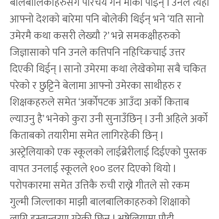
बालबालिकाहरुसँग परिचय गर्ने मौका पाईन् l उनले त्यहाँ
आफ्नो देशको बारेमा पनि बोलेकी थिईन् भने ‘यति सानो
उमेरमै कथा कसरी लेख्यौ ?’ भन्ने समकक्षीहरुको
जिज्ञासाको पनि उनले कत्तिपनि नहिच्किचाई उत्तर
दिएकी थिईन् l सानो उमेरमा कथा लेखेकोमा सबै चकित
परेको र छुट्टिने बेलामा आफ्नो उमेरका साथीहरु र
शिक्षकहरुले समेत ‘अर्कोपटक आउँदा अर्को किताब
ल्याउनु है’ भनेको कुरा उनी सुनाउँछिन् l उनी अहिले अर्को
किताबको तयारीमा समेत लागिरहेकी छिन् l
अस्ट्रेलियाको एक स्कूलको लाईब्रेरीलाई दिईएको पुस्तक
वापत उनलाई स्कूलले १०० डलर दिएको थियो l
परोपकारमा समेत उत्तिकै रुची राख्ने गीतले सो रकम
गुल्मी जिल्लाका माझी बालबालिकाहरुको शिक्षाको
लागि हस्तान्तरण गरेकी छिन् l अष्ट्रेलियामा पौडी