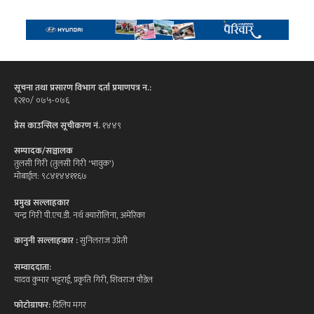
सूचना तथा प्रसारण विभाग दर्ता प्रमाणपत्र न.:
१२१०/ ०७५-०७६
प्रेस काउन्सिल सूचीकरण नं.
१४४९
सम्पादक/सञ्चालक
तुलसी गिरी (तुलसी गिरी 'भावुक')
मोबाईल: ९८४१४४११६७
प्रमुख सल्लाहकार
चन्द्र गिरी पी.एच.डी. नर्थ क्यारोलिना, अमेरिका
कानुनी सल्लाहकार :
सुनिलराज उप्रेती
सम्वाददाता:
यादव कुमार भट्टराई, प्रकृति गिरी, शिवराज पौडेल
फोटोग्राफर:
दिलिप मगर