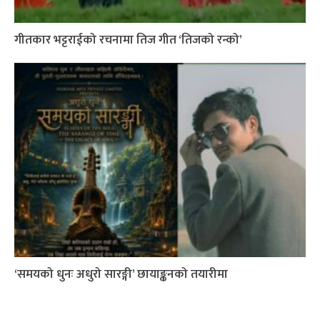
गीतकार भट्टराईको रचनामा तिज गीत ‘तिजको रन्को’
‘समयको धुनः अधुरो सारङ्गी’ छायाङ्कनको तयारीमा