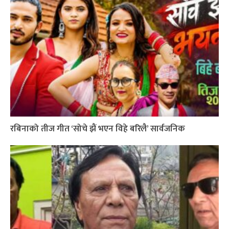
रबिनाको तीज गीत ‘सोचे झैं भएन विहे बरिलै’ सार्वजनिक