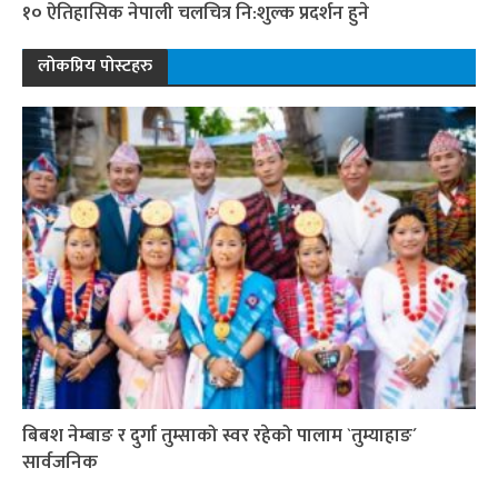
१० ऐतिहासिक नेपाली चलचित्र नि:शुल्क प्रदर्शन हुने
लोकप्रिय पोस्टहरु
बिबश नेम्बाङ र दुर्गा तुम्साको स्वर रहेको पालाम `तुम्याहाङ´
सार्वजनिक