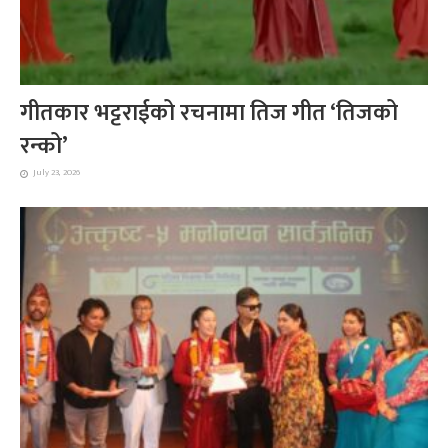
गीतकार भट्टराईको रचनामा तिज गीत ‘तिजको
रन्को’
July 23, 2026