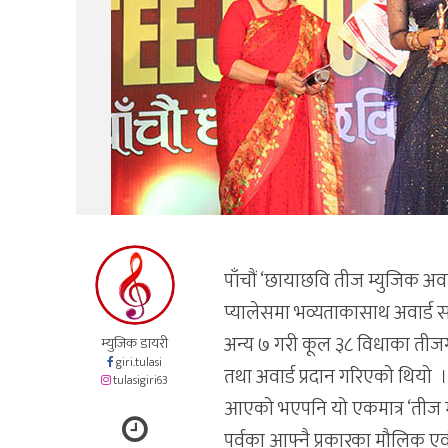
पाँचौं ‘छायाछवि तीज म्युजिक अवा
प्यालेसमा भव्यताकासाथ अवार्ड 
अन्य ७ गरी कूल ३८ विधाका तीजग
म्युजिक डायरी
giri.tulasi
तथा अवार्ड प्रदान गरिएको थियो । सङ
tulasigiri63
आएको भएपनि यो एकमात्र ‘तीज म्यु
पर्वका आफ्नै प्रकारका मौलिक एव