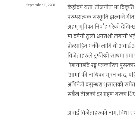
September 11, 2018
केहीवर्ष यता ‘तीजगीत’ मा विकृ
परम्परात्मक संस्कृति झल्कने गीतल
अहम् भूमिका निर्वाह गरेको देखि
मा बर्षेनी ठूलो धनराशी लगानी भई
प्रोत्साहित गर्नकै लागि यो अव
विजेताहरुले ट्रफीको साथमा प्रमा
‘छायाछवि रङ्ग पत्रकारिता पुरस्क
‘आमा’ की नायिका भूवन चन्द, पहिल
अभिनेत्री बसुन्धरा भुसालको समे
सबैले तीजको दर ग्रहण गरेका थि
अवार्ड विजेताहरुको नाम, विधा र