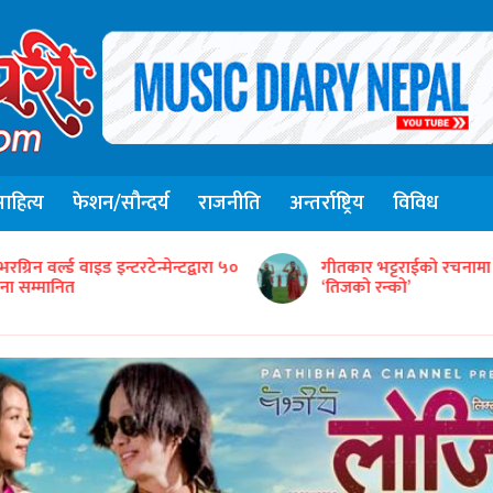
हित्य
फेशन/सौन्दर्य
राजनीति
अन्तर्राष्ट्रिय
विविध
संजिव सिंह रानाको स्वरमा 
ीतकार भट्टराईको रचनामा तिज गीत
गीत ‘तितो छ कि गुलियो’
तिजको रन्को’
सार्वजनिक