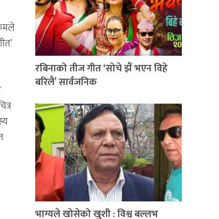
्रमले
गीत’
रबिनाको तीज गीत ‘सोचे झैं भएन विहे
बरिलै’ सार्वजनिक
त
ित्र
स्य
ात
भाग्यले खोसेको खुशी : विश्व बल्लभ