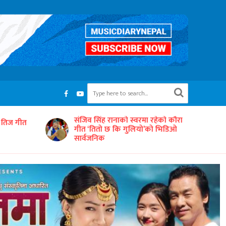
रहेको कौरा
‘समयको धुनः अधुरो सारङ्गी’ छायाङ्कनको
को भिडिओ
तयारीमा