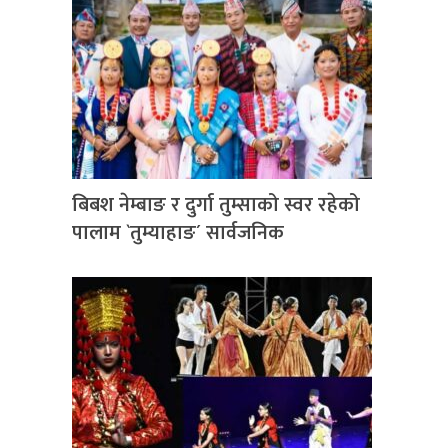
बिबश नेम्बाङ र दुर्गा तुम्साको स्वर रहेको
पालाम `तुम्याहाङ´ सार्वजनिक