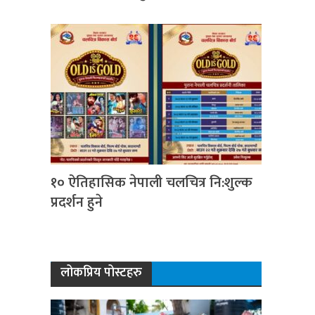
१० ऐतिहासिक नेपाली चलचित्र नि:शुल्क
प्रदर्शन हुने
लोकप्रिय पोस्टहरु