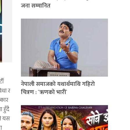
जना सम्मानित
टी
नेपाली समाजको यथार्थमाथि गहिरो
िधा र
चित्रण : ´ऋणको भारी`
्कार
हुँदै
ने यस
ा