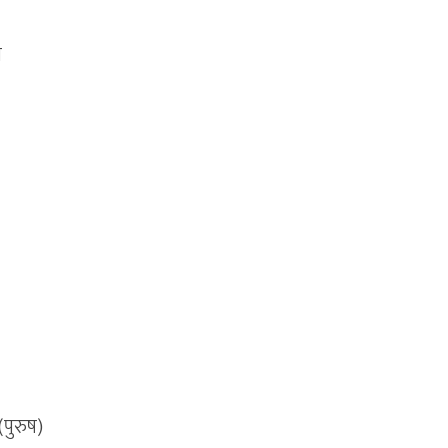
ा
(पुरुष)