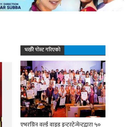
भर्खरै पोस्ट गरिएको
एभरग्रिन वर्ल्ड वाइड इन्टरटेन्मेन्टद्वारा ५०