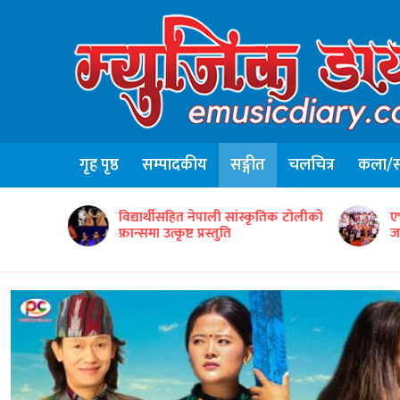
गृह पृष्ठ
सम्पादकीय
सङ्गीत
चलचित्र
कला/सा
ृतिक टोलीको
एभरग्रिन वर्ल्ड वाइड इन्टरटेन्मेन्टद्वारा ५०
ग
जना सम्मानित
‘