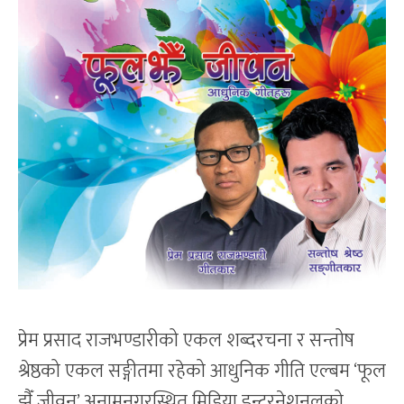
प्रेम प्रसाद राजभण्डारीको एकल शब्दरचना र सन्तोष
श्रेष्ठको एकल सङ्गीतमा रहेको आधुनिक गीति एल्बम ‘फूल
झैँ जीवन’ अनामनगरस्थित मिडिया इन्टरनेशनलको