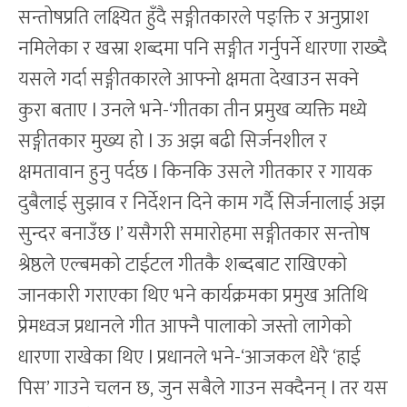
सन्तोषप्रति लक्ष्यित हुँदै सङ्गीतकारले पङ्क्ति र अनुप्राश
नमिलेका र खस्रा शब्दमा पनि सङ्गीत गर्नुपर्ने धारणा राख्दै
यसले गर्दा सङ्गीतकारले आफ्नो क्षमता देखाउन सक्ने
कुरा बताए l उनले भने-‘गीतका तीन प्रमुख व्यक्ति मध्ये
सङ्गीतकार मुख्य हो l ऊ अझ बढी सिर्जनशील र
क्षमतावान हुनु पर्दछ l किनकि उसले गीतकार र गायक
दुबैलाई सुझाव र निर्देशन दिने काम गर्दै सिर्जनालाई अझ
सुन्दर बनाउँछ l’ यसैगरी समारोहमा सङ्गीतकार सन्तोष
श्रेष्ठले एल्बमको टाईटल गीतकै शब्दबाट राखिएको
जानकारी गराएका थिए भने कार्यक्रमका प्रमुख अतिथि
प्रेमध्वज प्रधानले गीत आफ्नै पालाको जस्तो लागेको
धारणा राखेका थिए l प्रधानले भने-‘आजकल धेरै ‘हाई
पिस’ गाउने चलन छ, जुन सबैले गाउन सक्दैनन् l तर यस