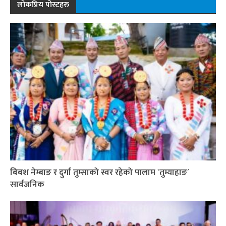
लोकप्रिय पोस्टहरु
बिबश नेम्बाङ र दुर्गा तुम्साको स्वर रहेको पालाम `तुम्याहाङ´
सार्वजनिक