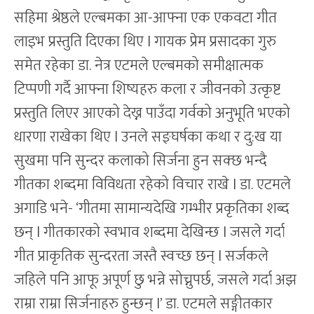
सहिमा श्रेष्ठले एल्बमका आ-आफ्ना एक एकवटा गीत
लाइभ प्रस्तुति दिएका थिए l गायक प्रेम प्रसादका गुरु
समेत रहेका डा. नेत्र एटमले एल्बमको समीक्षात्मक
टिप्पणी गर्दै आफ्ना शिष्यहरु कला र जीवनको उत्कृष्ट
प्रस्तुति लिएर आएको देख्न पाउँदा गर्वको अनुभूति भएको
धारणा राखेका थिए l उनले सङ्घर्षका कथा र दु:ख या
सुखमा पनि सुन्दर कलाको सिर्जना हुन सक्छ भन्दै
गीतका शब्दमा विविधता रहेको विचार राखे l डा. एटमले
अगाडि भने- ‘गीतमा सामान्यदेखि गम्भीर प्रकृतिका शब्द
छन् l गीतकारको स्वभाव शब्दमा देखिन्छ l जसले गर्दा
गीत प्राकृतिक सुन्दरता जस्तै स्वच्छ छन् l सर्जकले
जहिले पनि आफू अपूर्ण छु भन्ने सोच्नुपर्छ, जसले गर्दा अझ
राम्रा राम्रा सिर्जनाहरु हुन्छन् l’ डा. एटमले सङ्गीतकार