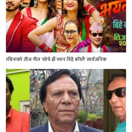
रबिनाको तीज गीत ‘सोचे झैं भएन विहे बरिलै’ सार्वजनिक