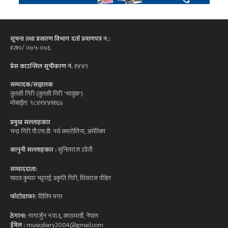
सूचना तथा प्रसारण विभाग दर्ता प्रमाणपत्र न.:
१२१०/ ०७५-०७६
प्रेस काउन्सिल सूचीकरण नं.
१४४९
सम्पादक/सञ्चालक
तुलसी गिरी (तुलसी गिरी 'भावुक')
मोबाईल: ९८४१४४११६७
प्रमुख सल्लाहकार
चन्द्र गिरी पी.एच.डी. नर्थ क्यारोलिना, अमेरिका
कानुनी सल्लाहकार :
सुनिलराज उप्रेती
सम्वाददाता:
यादव कुमार भट्टराई, प्रकृति गिरी, शिवराज पौडेल
फोटोग्राफर:
दिलिप मगर
ठेगाना:
नागार्जुन न.पा.६, काठमाडौं, नेपाल
ईमेल :
musicdiary2004@gmail.com