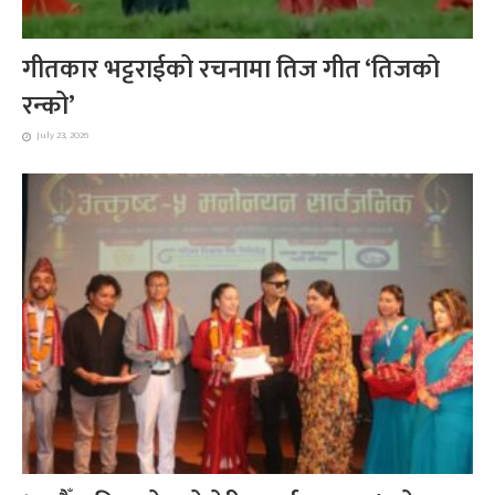
गीतकार भट्टराईको रचनामा तिज गीत ‘तिजको
रन्को’
July 23, 2026