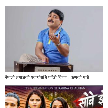
नेपाली समाजको यथार्थमाथि गहिरो चित्रण : ´ऋणको भारी`