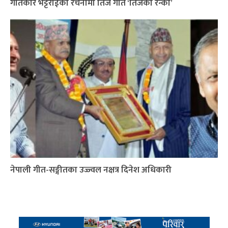
गीतकार भट्टराईको रचनामा तिज गीत ‘तिजको रन्को’
नेपाली गीत-सङ्गीतका उज्ज्वल नक्षत्र दिनेश अधिकारी