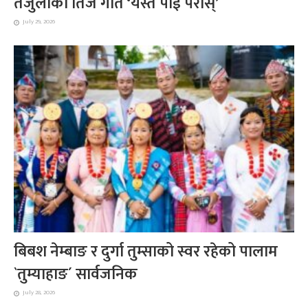
तेजुलाको तिज गीत ‘यस्तै पोई परोस्’
July 29, 2026
बिबश नेम्बाङ र दुर्गा तुम्साको स्वर रहेको पालाम
`तुम्याहाङ´ सार्वजनिक
July 28, 2026