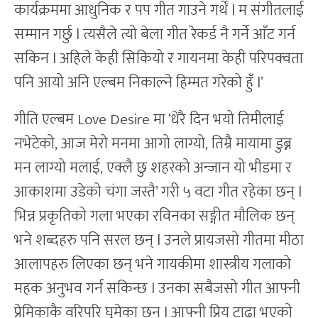
कार्यक्रममा आधुनिक र पप गीत गाउने गर्थें l म संगीतलाई
सम्मान गर्छु l त्यसैले त्यो बेला गीत रेकर्ड नै गर्ने आँट गर्न
सकिन l अहिले केही सिकियो र गायनमा केही परिपक्वता
पनि आयो अनि एल्बम निकाल्ने हिम्मत गरेको हुँ l’
गीति एल्बम Love Desire मा ‘धेरै दिन भयो तिमीलाई
नभेटेको, आज मेरो मनमा आगो लाग्यो, तिम्रै मायामा डुब्न
मन लाग्यो मलाई, एक्लै छु शहरको अन्जान यो भीडमा र
आकाशमा उडेको चंगा जस्तै’ गरी ५ वटा गीत रहेका छन् l
भिन्न प्रकृतिको गला भएका रविनका सङ्गीत मौलिक छन्
भने शब्दहरु पनि सरल छन् l उनले प्रायजसो गीतमा मीठा
आलापहरु लिएका छन् भने गायकीमा शास्त्रीय गलाको
महक अनुभव गर्न सकिन्छ l उनका सबैजसो गीत आफ्नी
प्रेमिकाकै वरिपरि घुमेका छन् l आफ्नी प्रिय टाढा भएको