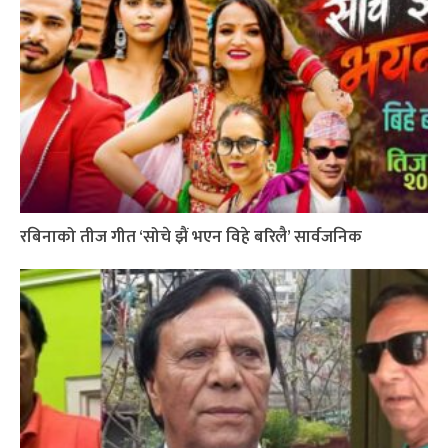
रबिनाको तीज गीत ‘सोचे झैं भएन विहे बरिलै’ सार्वजनिक