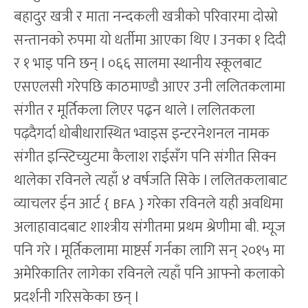
बहादुर खत्री र माता नन्दकली खत्रीको परिवारमा दोस्रो
सन्तानको रुपमा यो धर्तीमा आएका थिए l उनका १ दिदी
र १ भाइ पनि छन् l ०६६ सालमा स्थानीय स्कूलबाट
एसएलसी गरेपछि काठमाण्डौ आएर उनी ललितकलामा
संगीत र मूर्तिकला लिएर पढ्न थाले l ललितकला
पढ़दैगर्दा धोबीधारास्थित भ्वाइस इन्टरनेशनल नामक
संगीत इन्स्टिच्युटमा कैलाश राईसँग पनि संगीत सिक्न
थालेका रविनले त्यहाँ ४ वर्षजति सिके l ललितकलाबाट
व्याचलर ईन आर्ट { BFA } गरेका रविनले यही अवधिमा
अलाहावादबाट शाश्त्रीय संगीतमा प्रथम श्रेणीमा बी. म्यूज
पनि गरे l मूर्तिकलामा माष्टर्स गर्नका लागि सन् २०१५ मा
अमेरिकातिर लागेका रविनले त्यहाँ पनि आफ्नो कलाको
प्रदर्शनी गरिसकेका छन् l