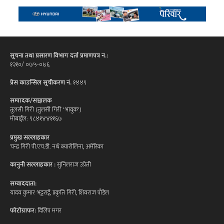
सूचना तथा प्रसारण विभाग दर्ता प्रमाणपत्र न.:
१२१०/ ०७५-०७६
प्रेस काउन्सिल सूचीकरण नं.
१४४९
सम्पादक/सञ्चालक
तुलसी गिरी (तुलसी गिरी 'भावुक')
मोबाईल: ९८४१४४११६७
प्रमुख सल्लाहकार
चन्द्र गिरी पी.एच.डी. नर्थ क्यारोलिना, अमेरिका
कानुनी सल्लाहकार :
सुनिलराज उप्रेती
सम्वाददाता:
यादव कुमार भट्टराई, प्रकृति गिरी, शिवराज पौडेल
फोटोग्राफर:
दिलिप मगर