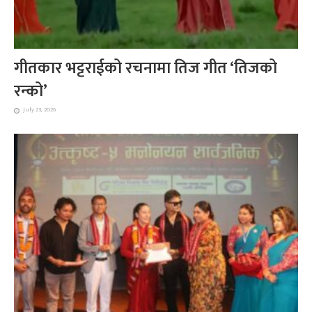
गीतकार भट्टराईको रचनामा तिज गीत ‘तिजको
रन्को’
July 23, 2026