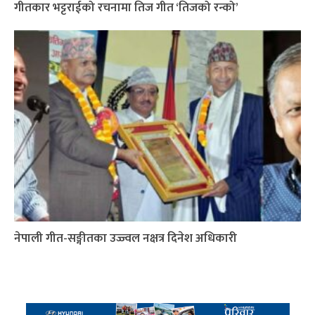
गीतकार भट्टराईको रचनामा तिज गीत ‘तिजको रन्को’
नेपाली गीत-सङ्गीतका उज्ज्वल नक्षत्र दिनेश अधिकारी