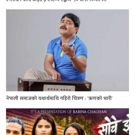
नेपाली समाजको यथार्थमाथि गहिरो चित्रण : ´ऋणको भारी`