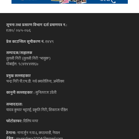
सूचना तथा प्रसारण विभाग दर्ता प्रमाणपत्र न.:
१२१०/ ०७५-०७६
प्रेस काउन्सिल सूचीकरण नं.
१४४९
सम्पादक/सञ्चालक
तुलसी गिरी (तुलसी गिरी 'भावुक')
मोबाईल: ९८४१४४११६७
प्रमुख सल्लाहकार
चन्द्र गिरी पी.एच.डी. नर्थ क्यारोलिना, अमेरिका
कानुनी सल्लाहकार :
सुनिलराज उप्रेती
सम्वाददाता:
यादव कुमार भट्टराई, प्रकृति गिरी, शिवराज पौडेल
फोटोग्राफर:
दिलिप मगर
ठेगाना:
नागार्जुन न.पा.६, काठमाडौं, नेपाल
ईमेल :
musicdiary2004@gmail.com