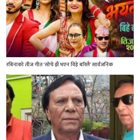
रबिनाको तीज गीत ‘सोचे झैं भएन विहे बरिलै’ सार्वजनिक