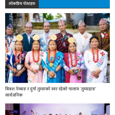
लोकप्रिय पोस्टहरु
बिबश नेम्बाङ र दुर्गा तुम्साको स्वर रहेको पालाम `तुम्याहाङ´
सार्वजनिक