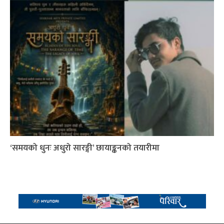
‘समयको धुनः अधुरो सारङ्गी’ छायाङ्कनको तयारीमा