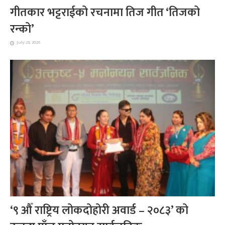
गीतकार भट्टराईको रचनामा तिज गीत ‘तिजको
रन्को’
July 23, 2026
‘९ औँ राष्ट्रिय लोकदोहोरी अवार्ड – २०८३’ को