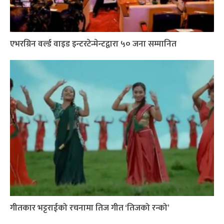
एभरग्रिन वर्ल्ड वाइड इन्टरटेन्मेन्टद्वारा ५० जना सम्मानित
गीतकार भट्टराईको रचनामा तिज गीत ‘तिजको रन्को’