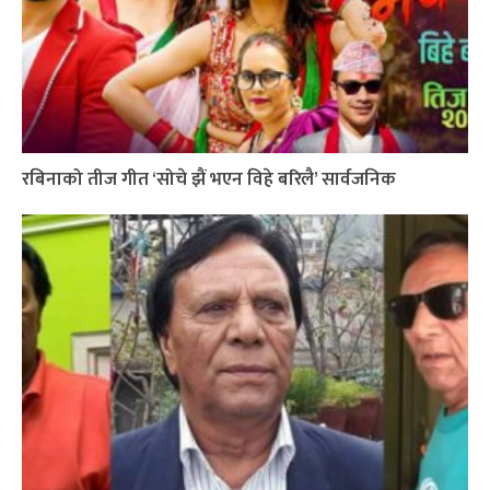
रबिनाको तीज गीत ‘सोचे झैं भएन विहे बरिलै’ सार्वजनिक