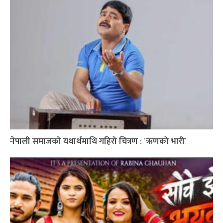
नेपाली समाजको यथार्थमाथि गहिरो चित्रण : ´ऋणको भारी`