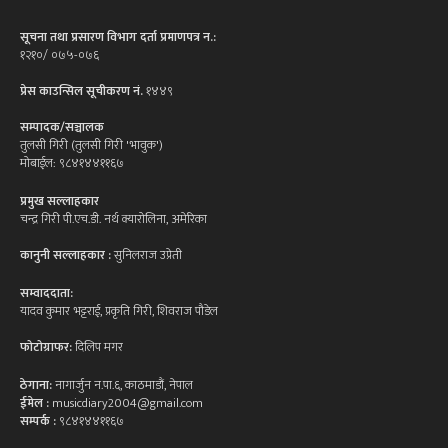
सूचना तथा प्रसारण विभाग दर्ता प्रमाणपत्र न.:
१२१०/ ०७५-०७६
प्रेस काउन्सिल सूचीकरण नं.
१४४९
सम्पादक/सञ्चालक
तुलसी गिरी (तुलसी गिरी 'भावुक')
मोबाईल: ९८४१४४११६७
प्रमुख सल्लाहकार
चन्द्र गिरी पी.एच.डी. नर्थ क्यारोलिना, अमेरिका
कानुनी सल्लाहकार :
सुनिलराज उप्रेती
सम्वाददाता:
यादव कुमार भट्टराई, प्रकृति गिरी, शिवराज पौडेल
फोटोग्राफर:
दिलिप मगर
ठेगाना:
नागार्जुन न.पा.६, काठमाडौं, नेपाल
ईमेल :
musicdiary2004@gmail.com
सम्पर्क :
९८४१४४११६७