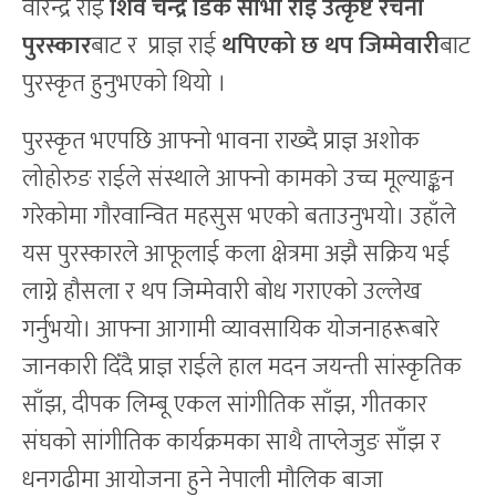
वीरेन्द्र राई​
शिव
चन्द्र
डिक
सोभा
राई
उत्कृष्ट
रचना
पुरस्कार
बाट र प्राज्ञ राई
थपिएको
छ
थप
जिम्मेवारी
बाट
पुरस्कृत हुनुभएको थियो ।
पुरस्कृत भएपछि आफ्नो भावना राख्दै प्राज्ञ अशोक
लोहोरुङ राईले संस्थाले आफ्नो कामको उच्च मूल्याङ्कन
गरेकोमा गौरवान्वित महसुस भएको बताउनुभयो। उहाँले
यस पुरस्कारले आफूलाई कला क्षेत्रमा अझै सक्रिय भई
लाग्ने हौसला र थप जिम्मेवारी बोध गराएको उल्लेख
गर्नुभयो। ​आफ्ना आगामी व्यावसायिक योजनाहरूबारे
जानकारी दिँदै प्राज्ञ राईले हाल मदन जयन्ती सांस्कृतिक
साँझ, दीपक लिम्बू एकल सांगीतिक साँझ, गीतकार
संघको सांगीतिक कार्यक्रमका साथै ताप्लेजुङ साँझ र
धनगढीमा आयोजना हुने नेपाली मौलिक बाजा