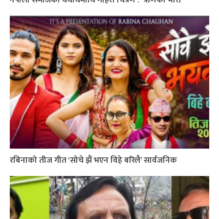
नेपाली समाजको यथार्थमाथि गहिरो चित्रण : ´ऋणको भारी`
रबिनाको तीज गीत ‘सोचे झैं भएन विहे बरिलै’ सार्वजनिक