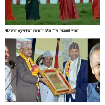
गीतकार भट्टराईको रचनामा तिज गीत ‘तिजको रन्को’