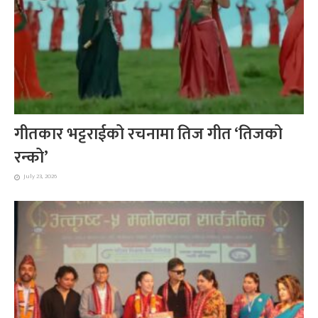
गीतकार भट्टराईको रचनामा तिज गीत ‘तिजको
रन्को’
July 23, 2026