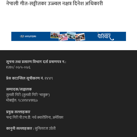
नेपाली गीत-सङ्गीतका उज्ज्वल नक्षत्र दिनेश अधिकारी
सूचना तथा प्रसारण विभाग दर्ता प्रमाणपत्र न.:
१२१०/ ०७५-०७६
प्रेस काउन्सिल सूचीकरण नं.
१४४९
सम्पादक/सञ्चालक
तुलसी गिरी (तुलसी गिरी 'भावुक')
मोबाईल: ९८४१४४११६७
प्रमुख सल्लाहकार
चन्द्र गिरी पी.एच.डी. नर्थ क्यारोलिना, अमेरिका
कानुनी सल्लाहकार :
सुनिलराज उप्रेती