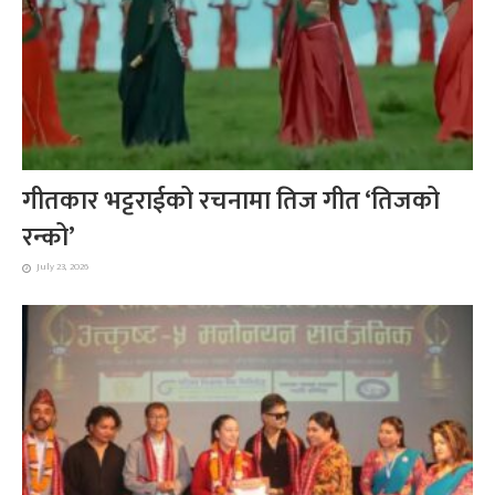
गीतकार भट्टराईको रचनामा तिज गीत ‘तिजको
रन्को’
July 23, 2026