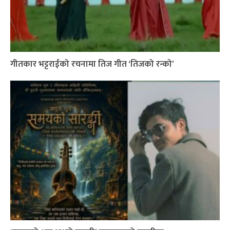
गीतकार भट्टराईको रचनामा तिज गीत ‘तिजको रन्को’