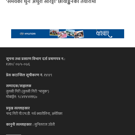
‘समयको धुनः अधुरो सारङ्गी’ छायाङ्कनको तयारीमा
सूचना तथा प्रसारण विभाग दर्ता प्रमाणपत्र न.:
१२१०/ ०७५-०७६
प्रेस काउन्सिल सूचीकरण नं.
१४४९
सम्पादक/सञ्चालक
तुलसी गिरी (तुलसी गिरी 'भावुक')
मोबाईल: ९८४१४४११६७
प्रमुख सल्लाहकार
चन्द्र गिरी पी.एच.डी. नर्थ क्यारोलिना, अमेरिका
कानुनी सल्लाहकार :
सुनिलराज उप्रेती