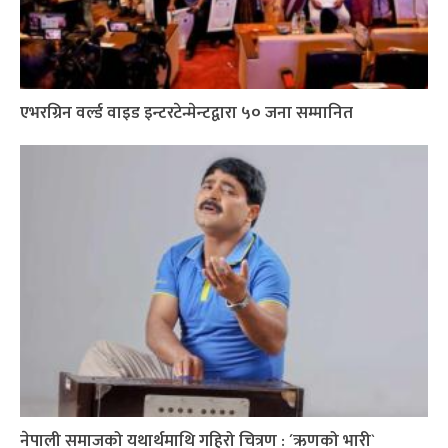
एभरग्रिन वर्ल्ड वाइड इन्टरटेन्मेन्टद्वारा ५० जना सम्मानित
नेपाली समाजको यथार्थमाथि गहिरो चित्रण : ´ऋणको भारी`