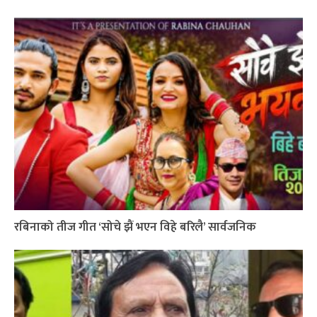
रबिनाको तीज गीत ‘सोचे झैं भएन विहे बरिलै’ सार्वजनिक