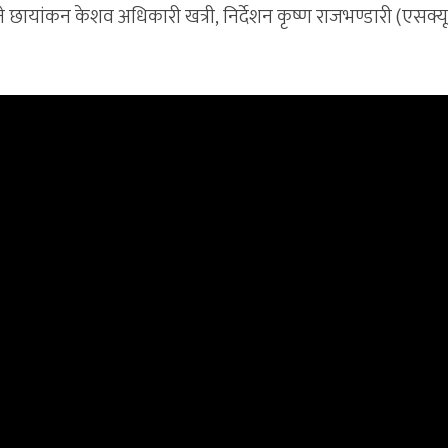
छायांकन केशव अधिकारी खत्री, निर्देशन कृष्ण राजभण्डारी (एसक्य