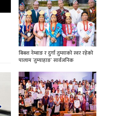
बिबश नेम्बाङ र दुर्गा तुम्साको स्वर रहेको
पालाम `तुम्याहाङ´ सार्वजनिक