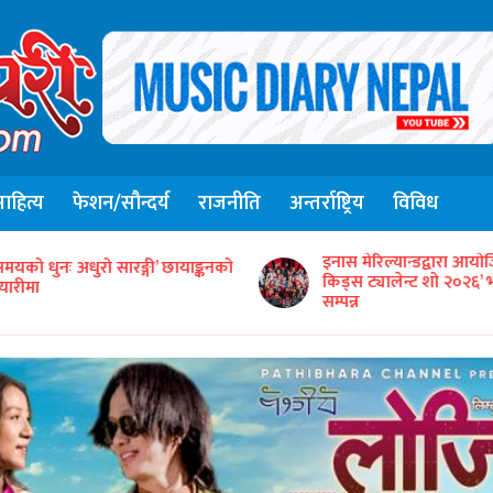
हित्य
फेशन/सौन्दर्य
राजनीति
अन्तर्राष्ट्रिय
विविध
इनास मेरिल्यान्डद्वारा आयोजि
समयको धुनः अधुरो सारङ्गी’ छायाङ्कनको
किड्स ट्यालेन्ट शो २०२६’ 
यारीमा
सम्पन्न