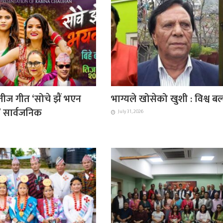
ीज गीत ‘सोचे झैं भएन
भाग्यले खोसेको खुशी : विश्व ब
ै’ सार्वजनिक
July 31, 2026