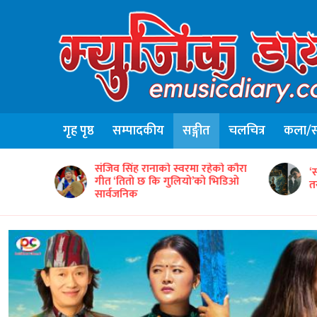
गृह पृष्ठ
सम्पादकीय
सङ्गीत
चलचित्र
कला/सा
संजिव सिंह रानाको स्वरमा रहेको कौरा
िज गीत
‘
गीत ‘तितो छ कि गुलियो’को भिडिओ
त
सार्वजनिक