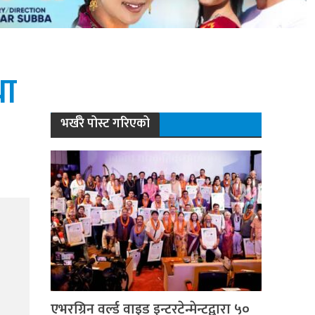
धा
भर्खरै पोस्ट गरिएको
एभरग्रिन वर्ल्ड वाइड इन्टरटेन्मेन्टद्वारा ५०