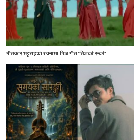
गीतकार भट्टराईको रचनामा तिज गीत ‘तिजको रन्को’