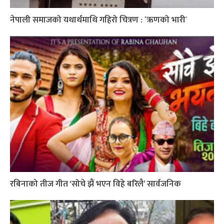
नेपाली समाजको यथार्थमाथि गहिरो चित्रण : ´ऋणको भारी`
रबिनाको तीज गीत ‘सोचे झैं भएन विहे बरिलै’ सार्वजनिक