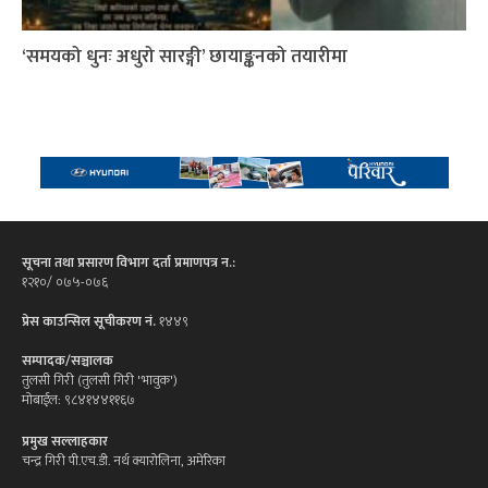
‘समयको धुनः अधुरो सारङ्गी’ छायाङ्कनको तयारीमा
सूचना तथा प्रसारण विभाग दर्ता प्रमाणपत्र न.:
१२१०/ ०७५-०७६
प्रेस काउन्सिल सूचीकरण नं.
१४४९
सम्पादक/सञ्चालक
तुलसी गिरी (तुलसी गिरी 'भावुक')
मोबाईल: ९८४१४४११६७
प्रमुख सल्लाहकार
चन्द्र गिरी पी.एच.डी. नर्थ क्यारोलिना, अमेरिका