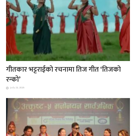
गीतकार भट्टराईको रचनामा तिज गीत ‘तिजको
रन्को’
July 23, 2026