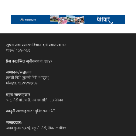
सूचना तथा प्रसारण विभाग दर्ता प्रमाणपत्र न.:
१२१०/ ०७५-०७६
प्रेस काउन्सिल सूचीकरण नं.
१४४९
सम्पादक/सञ्चालक
तुलसी गिरी (तुलसी गिरी 'भावुक')
मोबाईल: ९८४१४४११६७
प्रमुख सल्लाहकार
चन्द्र गिरी पी.एच.डी. नर्थ क्यारोलिना, अमेरिका
कानुनी सल्लाहकार :
सुनिलराज उप्रेती
सम्वाददाता:
यादव कुमार भट्टराई, प्रकृति गिरी, शिवराज पौडेल