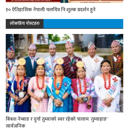
१० ऐतिहासिक नेपाली चलचित्र नि:शुल्क प्रदर्शन हुने
लोकप्रिय पोस्टहरु
बिबश नेम्बाङ र दुर्गा तुम्साको स्वर रहेको पालाम `तुम्याहाङ´
सार्वजनिक