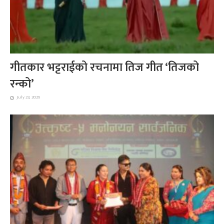
गीतकार भट्टराईको रचनामा तिज गीत ‘तिजको
रन्को’
July 23, 2026