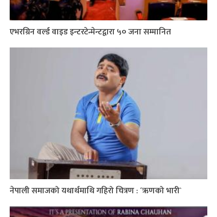
एभरग्रिन वर्ल्ड वाइड इन्टरटेन्मेन्टद्वारा ५० जना सम्मानित
नेपाली समाजको यथार्थमाथि गहिरो चित्रण : ´ऋणको भारी`