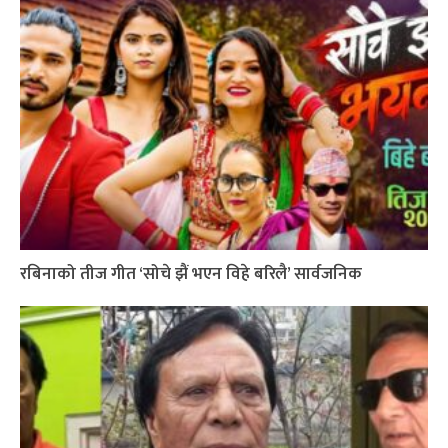
रबिनाको तीज गीत ‘सोचे झैं भएन विहे बरिलै’ सार्वजनिक