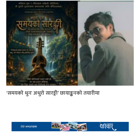
‘समयको धुनः अधुरो सारङ्गी’ छायाङ्कनको तयारीमा