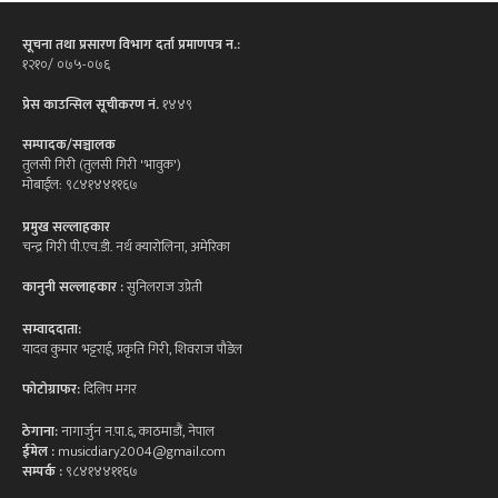
सूचना तथा प्रसारण विभाग दर्ता प्रमाणपत्र न.:
१२१०/ ०७५-०७६
प्रेस काउन्सिल सूचीकरण नं.
१४४९
सम्पादक/सञ्चालक
तुलसी गिरी (तुलसी गिरी 'भावुक')
मोबाईल: ९८४१४४११६७
प्रमुख सल्लाहकार
चन्द्र गिरी पी.एच.डी. नर्थ क्यारोलिना, अमेरिका
कानुनी सल्लाहकार :
सुनिलराज उप्रेती
सम्वाददाता:
यादव कुमार भट्टराई, प्रकृति गिरी, शिवराज पौडेल
फोटोग्राफर:
दिलिप मगर
ठेगाना:
नागार्जुन न.पा.६, काठमाडौं, नेपाल
ईमेल :
musicdiary2004@gmail.com
सम्पर्क :
९८४१४४११६७