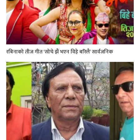
रबिनाको तीज गीत ‘सोचे झैं भएन विहे बरिलै’ सार्वजनिक