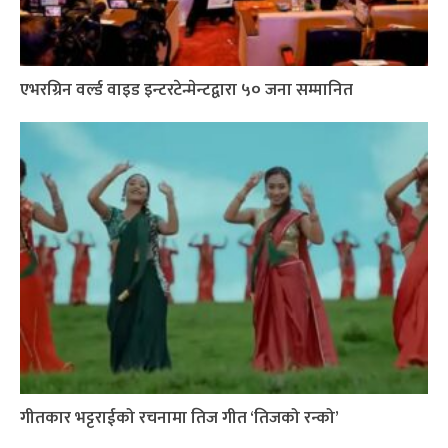
एभरग्रिन वर्ल्ड वाइड इन्टरटेन्मेन्टद्वारा ५० जना सम्मानित
गीतकार भट्टराईको रचनामा तिज गीत ‘तिजको रन्को’