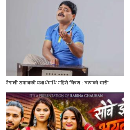
नेपाली समाजको यथार्थमाथि गहिरो चित्रण : ´ऋणको भारी`