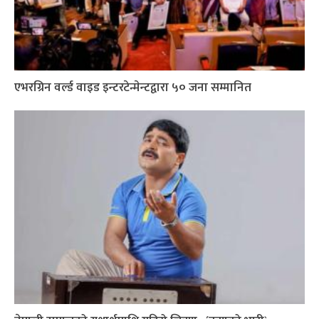
एभरग्रिन वर्ल्ड वाइड इन्टरटेन्मेन्टद्वारा ५० जना सम्मानित