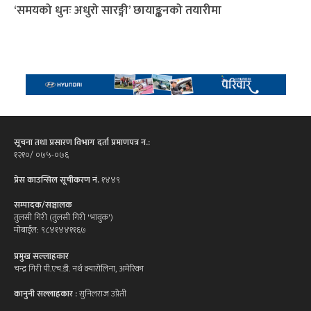
‘समयको धुनः अधुरो सारङ्गी’ छायाङ्कनको तयारीमा
सूचना तथा प्रसारण विभाग दर्ता प्रमाणपत्र न.:
१२१०/ ०७५-०७६
प्रेस काउन्सिल सूचीकरण नं.
१४४९
सम्पादक/सञ्चालक
तुलसी गिरी (तुलसी गिरी 'भावुक')
मोबाईल: ९८४१४४११६७
प्रमुख सल्लाहकार
चन्द्र गिरी पी.एच.डी. नर्थ क्यारोलिना, अमेरिका
कानुनी सल्लाहकार :
सुनिलराज उप्रेती