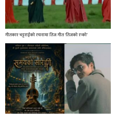
गीतकार भट्टराईको रचनामा तिज गीत ‘तिजको रन्को’