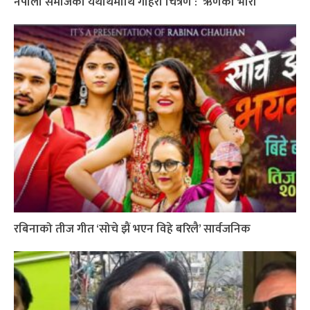
नेपाली समाजको यथार्थमाथि गहिरो चित्रण : ´ऋणको भारी`
रबिनाको तीज गीत ‘सोचे झैं भएन विहे बरिलै’ सार्वजनिक