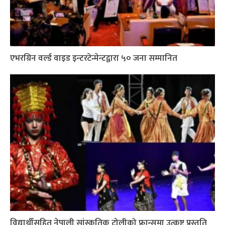
एभरग्रिन वर्ल्ड वाइड इन्टरटेन्मेन्टद्वारा ५० जना सम्मानित
विद्यार्थीसहित नेपाली सांस्कृतिक टोलीको फ्रान्समा उत्कृष्ट प्रस्तुति