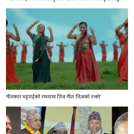
गीतकार भट्टराईको रचनामा तिज गीत ‘तिजको रन्को’