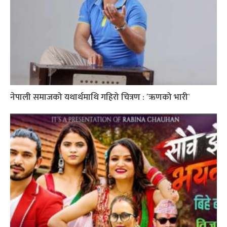
नेपाली समाजको यथार्थमाथि गहिरो चित्रण : ´ऋणको भारी`