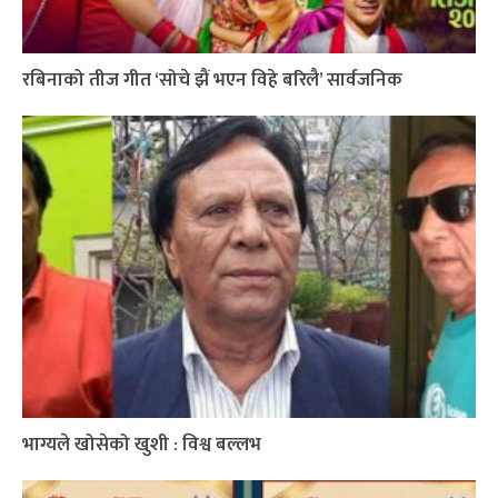
रबिनाको तीज गीत ‘सोचे झैं भएन विहे बरिलै’ सार्वजनिक
भाग्यले खोसेको खुशी : विश्व बल्लभ