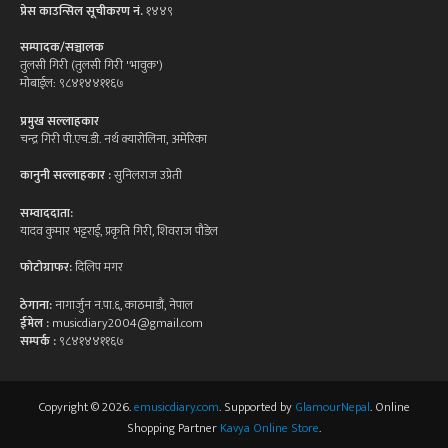
प्रेस काउन्सिल सूचीकरण नं.
१४४९
सम्पादक/सञ्चालक
तुलसी गिरी (तुलसी गिरी 'भावुक')
मोबाईल: ९८४१४४११६७
प्रमुख सल्लाहकार
चन्द्र गिरी पी.एच.डी. नर्थ क्यारोलिना, अमेरिका
कानुनी सल्लाहकार :
सुनिलराज उप्रेती
सम्वाददाता:
यादव कुमार भट्टराई, प्रकृति गिरी, शिवराज पौडेल
फोटोग्राफर:
दिलिप मगर
ठेगाना:
नागार्जुन न.पा.६, काठमाडौं, नेपाल
ईमेल :
musicdiary2004@gmail.com
सम्पर्क :
९८४१४४११६७
Copyright © 2026.
emusicdiary.com
. Supported by
GlamourNepal
. Online
Shopping Partner
Kavya Online Store
.