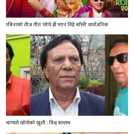
रबिनाको तीज गीत ‘सोचे झैं भएन विहे बरिलै’ सार्वजनिक
भाग्यले खोसेको खुशी : विश्व बल्लभ