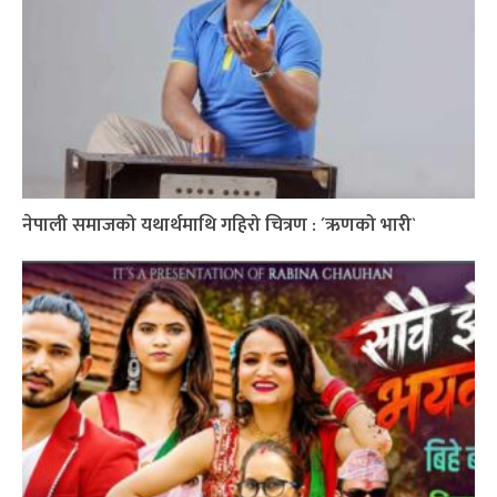
नेपाली समाजको यथार्थमाथि गहिरो चित्रण : ´ऋणको भारी`