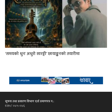
‘समयको धुनः अधुरो सारङ्गी’ छायाङ्कनको तयारीमा
सूचना तथा प्रसारण विभाग दर्ता प्रमाणपत्र न.:
१२१०/ ०७५-०७६