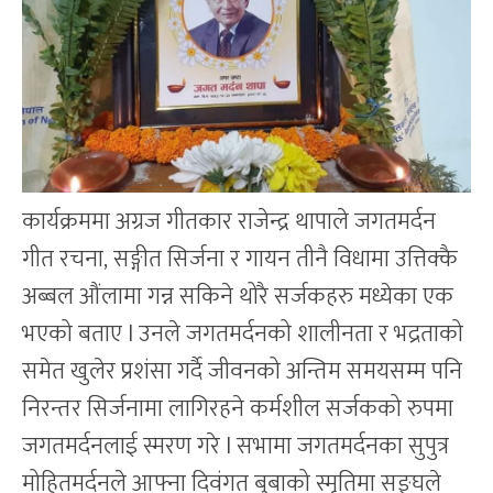
कार्यक्रममा अग्रज गीतकार राजेन्द्र थापाले जगतमर्दन
गीत रचना, सङ्गीत सिर्जना र गायन तीनै विधामा उत्तिक्कै
अब्बल औंलामा गन्न सकिने थोरै सर्जकहरु मध्येका एक
भएको बताए l उनले जगतमर्दनको शालीनता र भद्रताको
समेत खुलेर प्रशंसा गर्दै जीवनको अन्तिम समयसम्म पनि
निरन्तर सिर्जनामा लागिरहने कर्मशील सर्जकको रुपमा
जगतमर्दनलाई स्मरण गरे l सभामा जगतमर्दनका सुपुत्र
मोहितमर्दनले आफ्ना दिवंगत बुबाको स्मृतिमा सङ्घले