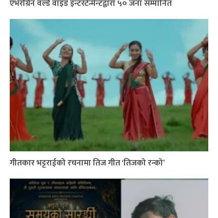
एभरग्रिन वर्ल्ड वाइड इन्टरटेन्मेन्टद्वारा ५० जना सम्मानित
गीतकार भट्टराईको रचनामा तिज गीत ‘तिजको रन्को’