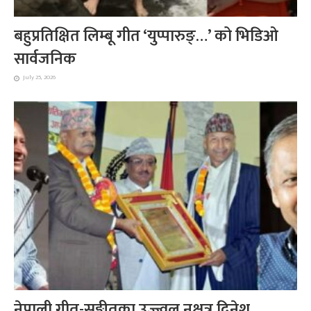
बहुप्रतिक्षित लिम्बू गीत ‘युप्पारुङ्…’ को भिडिओ
सार्वजनिक
July 25, 2026
नेपाली गीत-सङ्गीतका उज्ज्वल नक्षत्र दिनेश