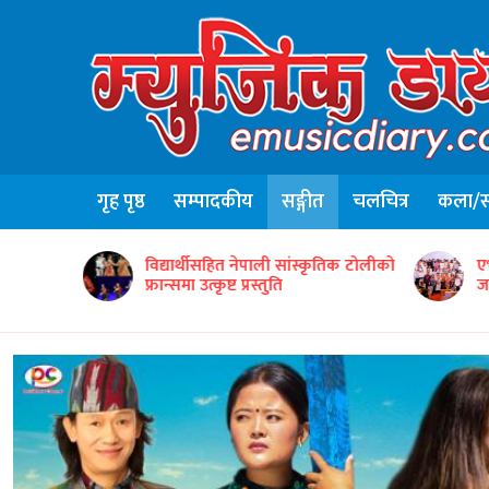
गृह पृष्ठ
सम्पादकीय
सङ्गीत
चलचित्र
कला/सा
ृतिक टोलीको
एभरग्रिन वर्ल्ड वाइड इन्टरटेन्मेन्टद्वारा ५०
ग
जना सम्मानित
‘