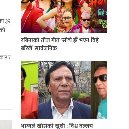
े
रका ३२
ठको
रबिनाको तीज गीत ‘सोचे झैं भएन विहे
बरिलै’ सार्वजनिक
कार र
भाग्यले खोसेको खुशी : विश्व बल्लभ