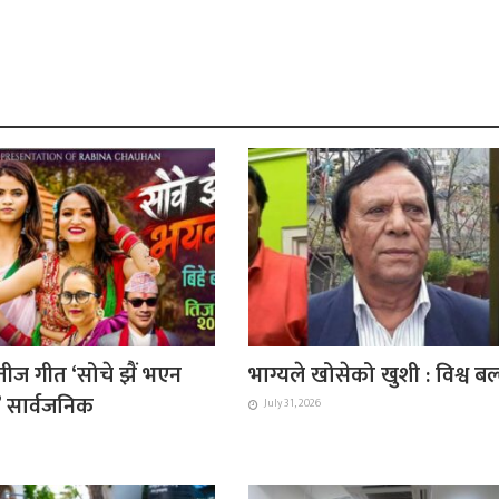
ीज गीत ‘सोचे झैं भएन
भाग्यले खोसेको खुशी : विश्व ब
ै’ सार्वजनिक
July 31, 2026