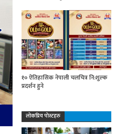
१० ऐतिहासिक नेपाली चलचित्र नि:शुल्क
प्रदर्शन हुने
लोकप्रिय पोस्टहरु