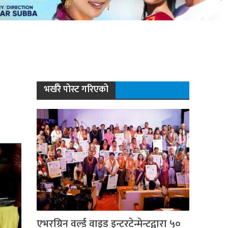
भर्खरै पोस्ट गरिएको
एभरग्रिन वर्ल्ड वाइड इन्टरटेन्मेन्टद्वारा ५०