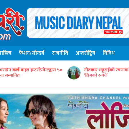
हित्य
फेशन/सौन्दर्य
राजनीति
अन्तर्राष्ट्रिय
विविध
संजिव सिंह रानाको स्वरमा 
ीतकार भट्टराईको रचनामा तिज गीत
गीत ‘तितो छ कि गुलियो’
तिजको रन्को’
सार्वजनिक