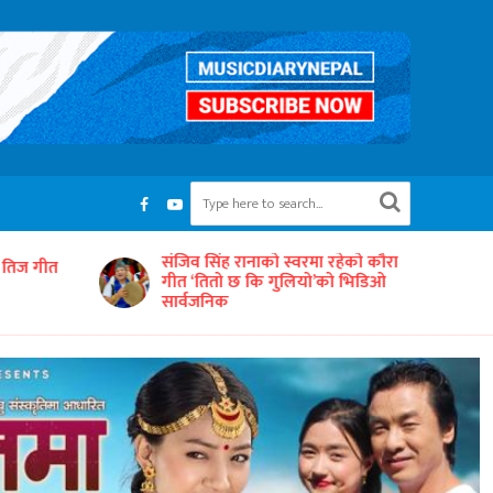
रहेको कौरा
‘समयको धुनः अधुरो सारङ्गी’ छायाङ्कनको
को भिडिओ
तयारीमा