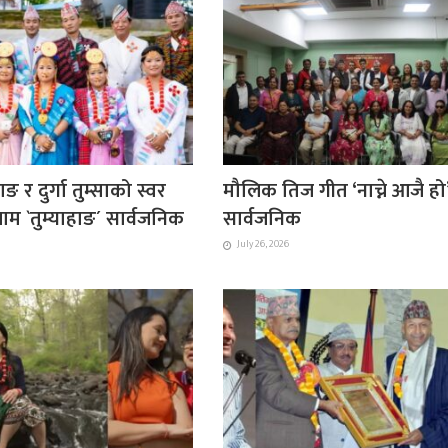
ाङ र दुर्गा तुम्साको स्वर
मौलिक तिज गीत ‘नाच्ने आजै हो
ाम `तुम्याहाङ´ सार्वजनिक
सार्वजनिक
July 26, 2026