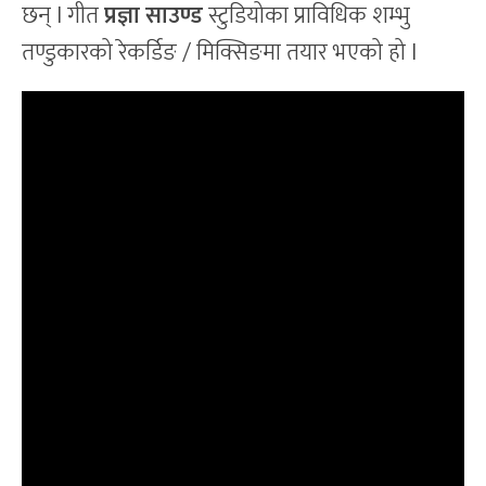
छन् l गीत
प्रज्ञा साउण्ड
स्टुडियोका प्राविधिक शम्भु
तण्डुकारको रेकर्डिङ / मिक्सिङमा तयार भएको हो l