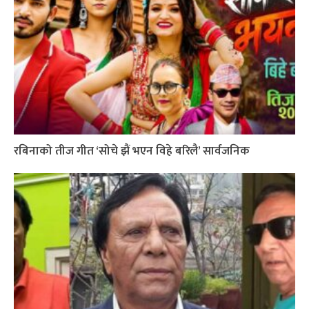
रबिनाको तीज गीत ‘सोचे झैं भएन विहे बरिलै’ सार्वजनिक