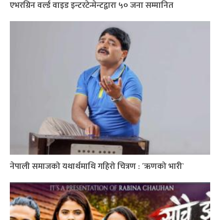
एभरग्रिन वर्ल्ड वाइड इन्टरटेन्मेन्टद्वारा ५० जना सम्मानित
नेपाली समाजको यथार्थमाथि गहिरो चित्रण : ´ऋणको भारी`