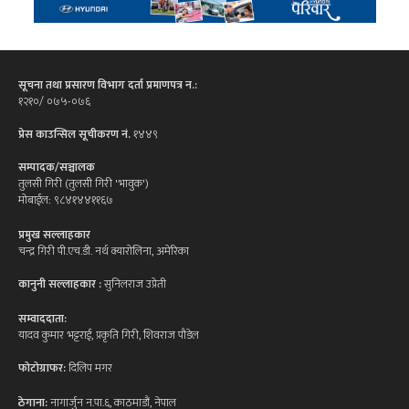
सूचना तथा प्रसारण विभाग दर्ता प्रमाणपत्र न.:
१२१०/ ०७५-०७६
प्रेस काउन्सिल सूचीकरण नं.
१४४९
सम्पादक/सञ्चालक
तुलसी गिरी (तुलसी गिरी 'भावुक')
मोबाईल: ९८४१४४११६७
प्रमुख सल्लाहकार
चन्द्र गिरी पी.एच.डी. नर्थ क्यारोलिना, अमेरिका
कानुनी सल्लाहकार :
सुनिलराज उप्रेती
सम्वाददाता:
यादव कुमार भट्टराई, प्रकृति गिरी, शिवराज पौडेल
फोटोग्राफर:
दिलिप मगर
ठेगाना:
नागार्जुन न.पा.६, काठमाडौं, नेपाल