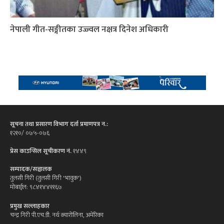
नेपाली गीत-सङ्गीतका उज्ज्वल नक्षत्र दिनेश अधिकारी
सूचना तथा प्रसारण विभाग दर्ता प्रमाणपत्र न.:
१२१०/ ०७५-०७६
प्रेस काउन्सिल सूचीकरण नं.
१४४९
सम्पादक/सञ्चालक
तुलसी गिरी (तुलसी गिरी 'भावुक')
मोबाईल: ९८४१४४११६७
प्रमुख सल्लाहकार
चन्द्र गिरी पी.एच.डी. नर्थ क्यारोलिना, अमेरिका