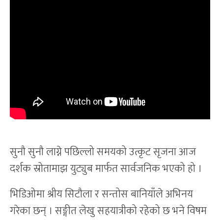
सुनौ सुनौ लाग्ने पछिल्लो समयको उत्कृट सृजना आज
दर्शक स्रोतामाझ युट्युब मार्फत सार्वजनिक भएको हो ।
भिडिओमा श्रीय सिटौला र सन्तोस बानियाँले अभिनय
गरेका छन् । सङ्गीत लेखु सहयात्रीको रहेको छ भने विषम