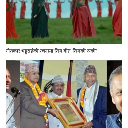
गीतकार भट्टराईको रचनामा तिज गीत ‘तिजको रन्को’