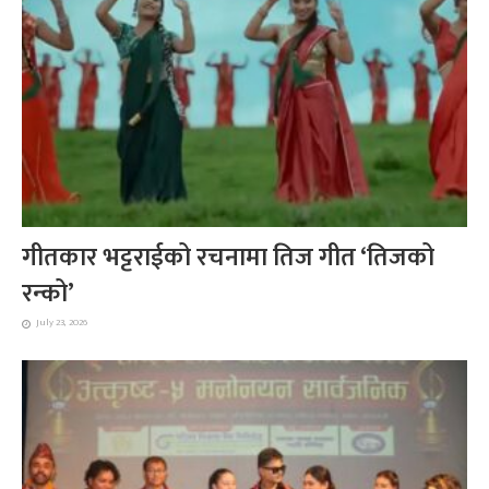
गीतकार भट्टराईको रचनामा तिज गीत ‘तिजको
रन्को’
July 23, 2026