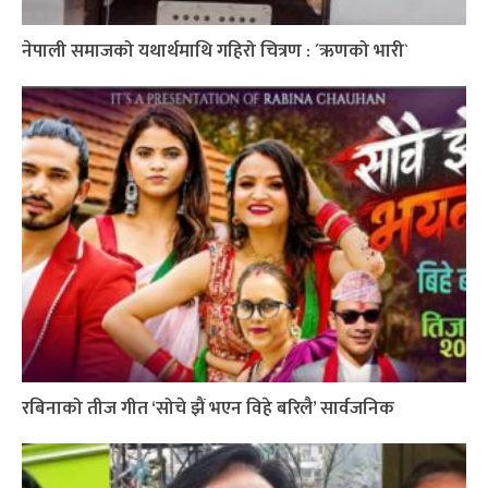
नेपाली समाजको यथार्थमाथि गहिरो चित्रण : ´ऋणको भारी`
रबिनाको तीज गीत ‘सोचे झैं भएन विहे बरिलै’ सार्वजनिक