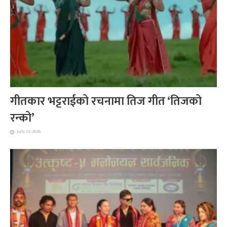
गीतकार भट्टराईको रचनामा तिज गीत ‘तिजको
रन्को’
July 23, 2026