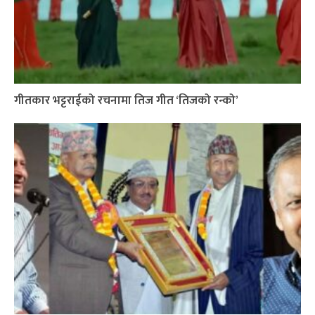
गीतकार भट्टराईको रचनामा तिज गीत ‘तिजको रन्को’