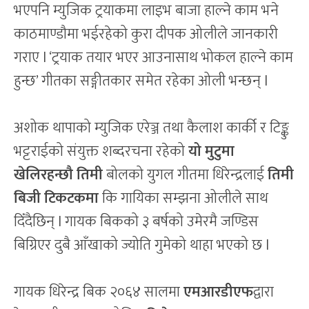
भएपनि म्युजिक ट्रयाकमा लाइभ बाजा हाल्ने काम भने
काठमाण्डौमा भईरहेको कुरा दीपक ओलीले जानकारी
गराए l ‘ट्रयाक तयार भएर आउनासाथ भोकल हाल्ने काम
हुन्छ’ गीतका सङ्गीतकार समेत रहेका ओली भन्छन् l
अशोक थापाको म्युजिक एरेञ्ज तथा कैलाश कार्की र टिङ्कु
भट्टराईको संयुक्त शब्दरचना रहेको
यो
मुटुमा
खेलिरहन्छौ तिमी
बोलको युगल गीतमा धिरेन्द्रलाई
तिमी
बिजी टिकटकमा
कि गायिका सम्झना ओलीले साथ
दिँदैछिन् l गायक बिकको ३ बर्षको उमेरमै जण्डिस
बिग्रिएर दुबै आँखाको ज्योति गुमेको थाहा भएको छ l
गायक धिरेन्द्र बिक २०६४ सालमा
एमआरडीएफ
द्वारा