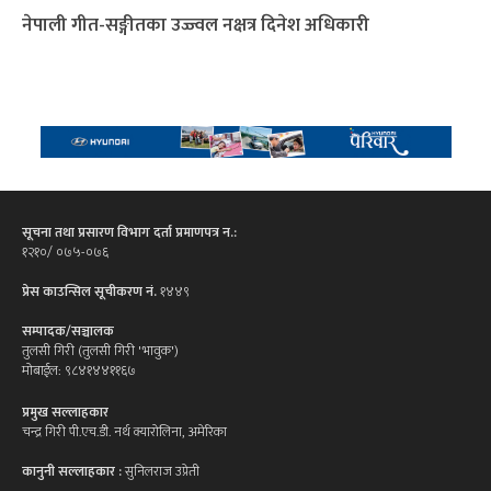
नेपाली गीत-सङ्गीतका उज्ज्वल नक्षत्र दिनेश अधिकारी
सूचना तथा प्रसारण विभाग दर्ता प्रमाणपत्र न.:
१२१०/ ०७५-०७६
प्रेस काउन्सिल सूचीकरण नं.
१४४९
सम्पादक/सञ्चालक
तुलसी गिरी (तुलसी गिरी 'भावुक')
मोबाईल: ९८४१४४११६७
प्रमुख सल्लाहकार
चन्द्र गिरी पी.एच.डी. नर्थ क्यारोलिना, अमेरिका
कानुनी सल्लाहकार :
सुनिलराज उप्रेती