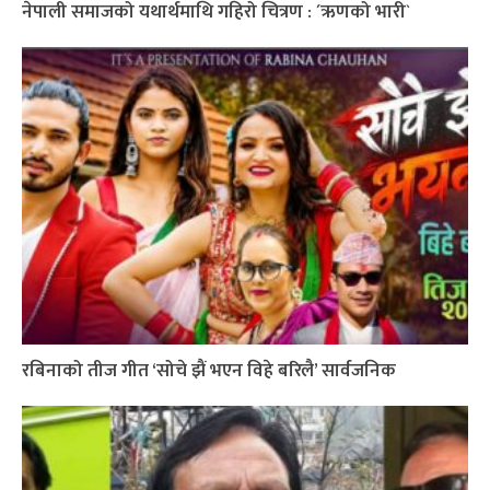
नेपाली समाजको यथार्थमाथि गहिरो चित्रण : ´ऋणको भारी`
रबिनाको तीज गीत ‘सोचे झैं भएन विहे बरिलै’ सार्वजनिक