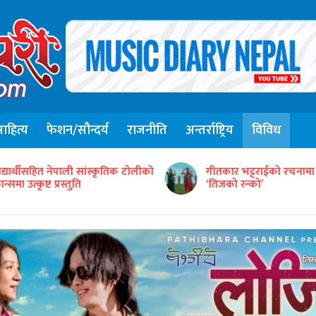
हित्य
फेशन/सौन्दर्य
राजनीति
अन्तर्राष्ट्रिय
विविध
संजिव सिंह रानाको स्वरमा 
ीतकार भट्टराईको रचनामा तिज गीत
गीत ‘तितो छ कि गुलियो’
तिजको रन्को’
सार्वजनिक