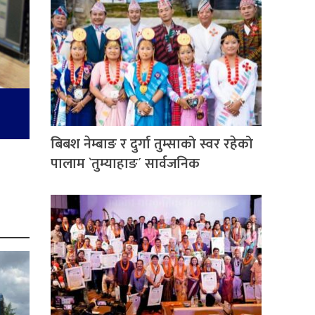
बिबश नेम्बाङ र दुर्गा तुम्साको स्वर रहेको
पालाम `तुम्याहाङ´ सार्वजनिक