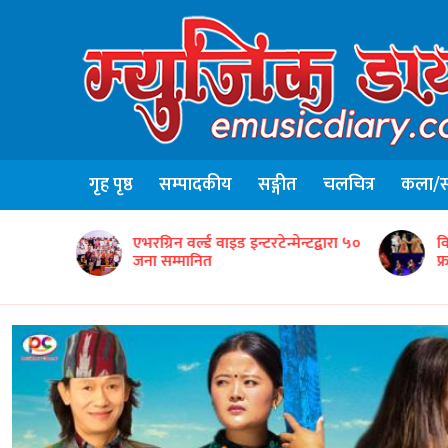
गृह पृष्ठ
सम्पादकीय
सङ्गीत
चलचित्र
कला/सा
न्टद्वारा ५०
विद्यार्थीसहित नेपाली सांस्कृतिक टोलीको
ग
फ्रान्समा उत्कृष्ट प्रस्तुति
‘