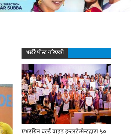
भर्खरै पोस्ट गरिएको
एभरग्रिन वर्ल्ड वाइड इन्टरटेन्मेन्टद्वारा ५०