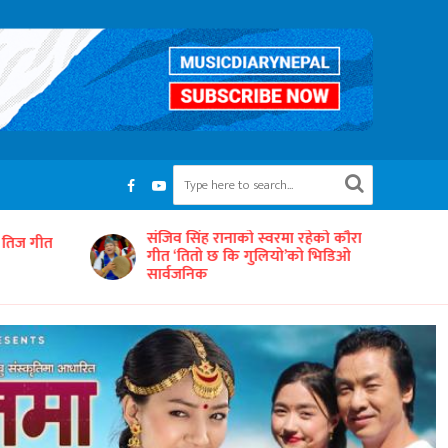
रहेको कौरा
‘समयको धुनः अधुरो सारङ्गी’ छायाङ्कनको
को भिडिओ
तयारीमा