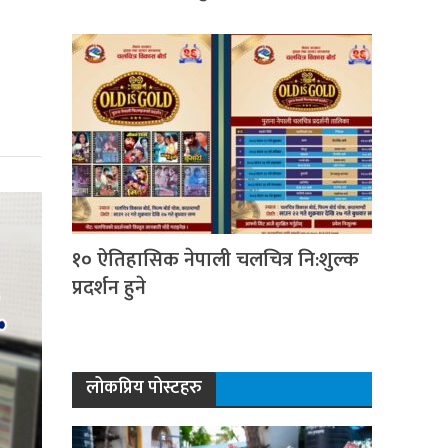
१० ऐतिहासिक नेपाली चलचित्र नि:शुल्क
प्रदर्शन हुने
लोकप्रिय पोस्टहरु