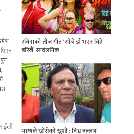
न
 रमेश
रबिनाको तीज गीत ‘सोचे झैं भएन विहे
बरिलै’ सार्वजनिक
र पिएन
 पुन
प,
रो
 यस
बराईली
भाग्यले खोसेको खुशी : विश्व बल्लभ