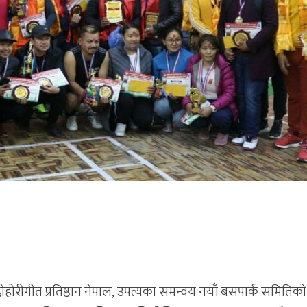
 दोहोरीगीत प्रतिष्ठान नेपाल, उपत्यका समन्वय नयाँ बसपार्क समितिको