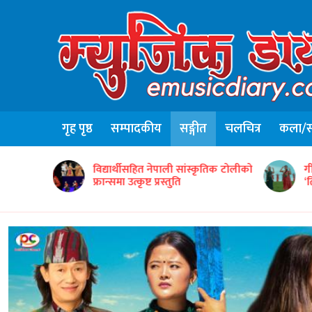
गृह पृष्ठ
सम्पादकीय
सङ्गीत
चलचित्र
कला/सा
न्टद्वारा ५०
विद्यार्थीसहित नेपाली सांस्कृतिक टोलीको
ग
फ्रान्समा उत्कृष्ट प्रस्तुति
‘