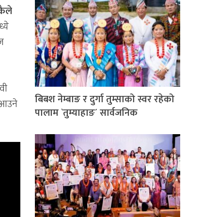
कैले
्ये
ुज
ेवी
बिबश नेम्बाङ र दुर्गा तुम्साको स्वर रहेको
 आउने
पालाम `तुम्याहाङ´ सार्वजनिक