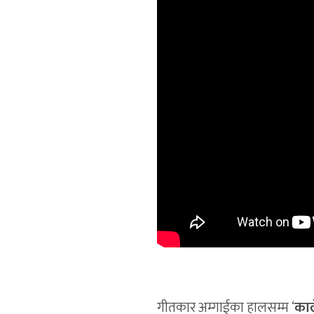
गीतकार अम्गाईका हालसम्म ‘
काल