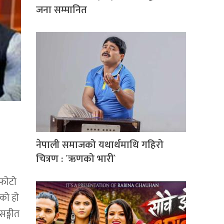
जना सम्मानित
नेपाली समाजको यथार्थमाथि गहिरो
चित्रण : ´ऋणको भारी`
 फोटो
एको हो
सङ्गीत