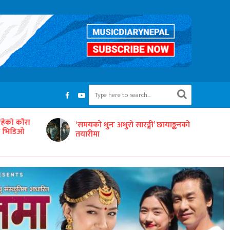
रहेको कौरा
‘समयको धुनः अधुरो सारङ्गी’ छायाङ्कनको
को भिडिओ
तयारीमा