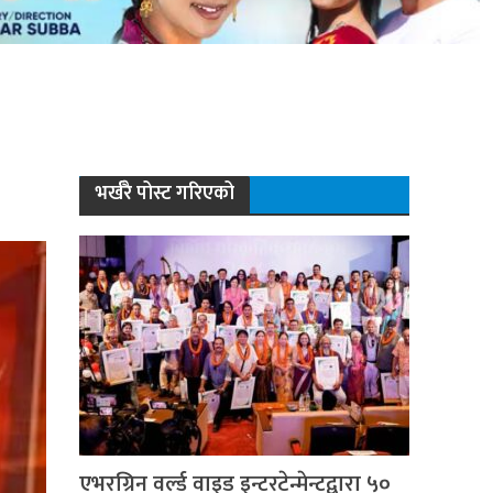
भर्खरै पोस्ट गरिएको
एभरग्रिन वर्ल्ड वाइड इन्टरटेन्मेन्टद्वारा ५०