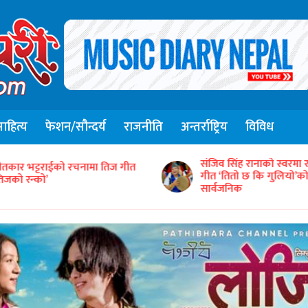
हित्य
फेशन/सौन्दर्य
राजनीति
अन्तर्राष्ट्रिय
विविध
संजिव सिंह रानाको स्वरमा 
ीतकार भट्टराईको रचनामा तिज गीत
गीत ‘तितो छ कि गुलियो’
तिजको रन्को’
सार्वजनिक