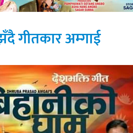
्झँदै गीतकार अम्गाई