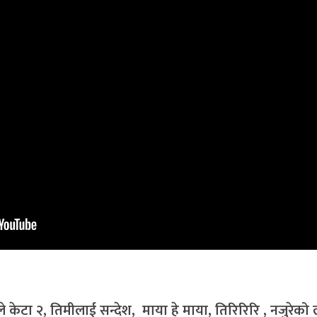
े केटा २, तिमीलाई सन्देश, माया हे माया, तिरिरिरि , नजुरेको