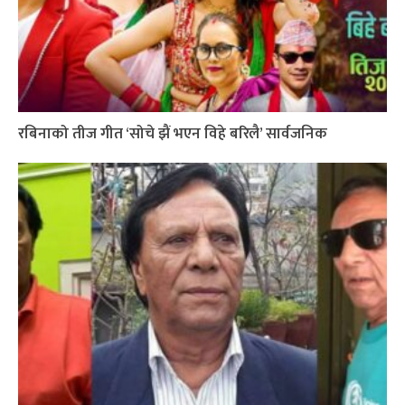
रबिनाको तीज गीत ‘सोचे झैं भएन विहे बरिलै’ सार्वजनिक