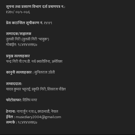
सूचना तथा प्रसारण विभाग दर्ता प्रमाणपत्र न.:
१२१०/ ०७५-०७६
प्रेस काउन्सिल सूचीकरण नं.
१४४९
सम्पादक/सञ्चालक
तुलसी गिरी (तुलसी गिरी 'भावुक')
मोबाईल: ९८४१४४११६७
प्रमुख सल्लाहकार
चन्द्र गिरी पी.एच.डी. नर्थ क्यारोलिना, अमेरिका
कानुनी सल्लाहकार :
सुनिलराज उप्रेती
सम्वाददाता:
यादव कुमार भट्टराई, प्रकृति गिरी, शिवराज पौडेल
फोटोग्राफर:
दिलिप मगर
ठेगाना:
नागार्जुन न.पा.६, काठमाडौं, नेपाल
ईमेल :
musicdiary2004@gmail.com
सम्पर्क :
९८४१४४११६७