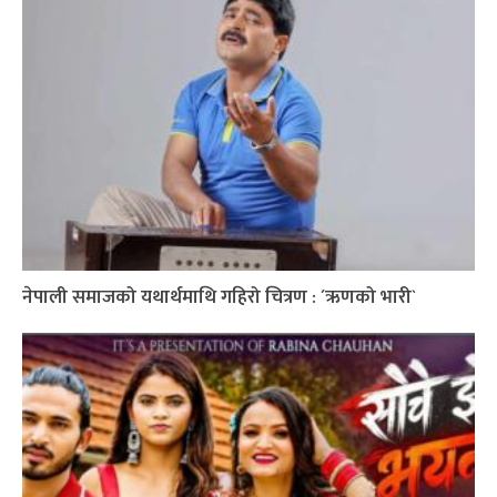
नेपाली समाजको यथार्थमाथि गहिरो चित्रण : ´ऋणको भारी`