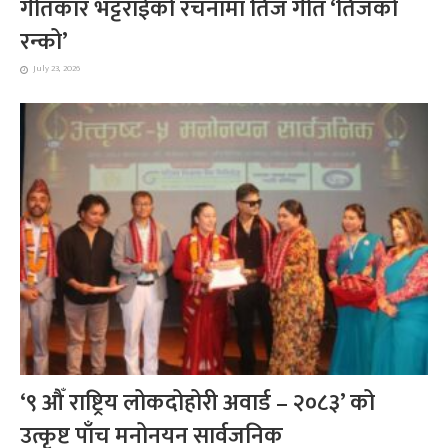
गीतकार भट्टराईको रचनामा तिज गीत ‘तिजको
रन्को’
July 23, 2026
‘९ औँ राष्ट्रिय लोकदोहोरी अवार्ड – २०८३’ को
उत्कृष्ट पाँच मनोनयन सार्वजनिक