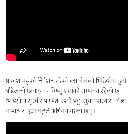
प्रकाश भट्टको निर्देशन रहेको यस गीतको भिडियोमा दुर्गा
पौडेलको छायाङ्कन र विष्णु शर्माको सम्पादन रहेको छ ।
भिडियोमा सुरवीर पण्डित, रश्मी भट्ट, सुमन परियार, चिजा
तामाङ र पूजा भट्टले अभिनय गरेका छन् ।