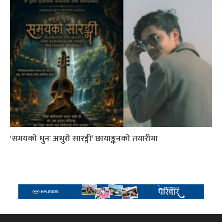
‘समयको धुनः अधुरो सारङ्गी’ छायाङ्कनको तयारीमा