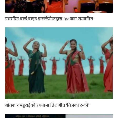
एभरग्रिन वर्ल्ड वाइड इन्टरटेन्मेन्टद्वारा ५० जना सम्मानित
गीतकार भट्टराईको रचनामा तिज गीत ‘तिजको रन्को’