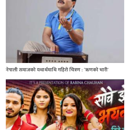
नेपाली समाजको यथार्थमाथि गहिरो चित्रण : ´ऋणको भारी`