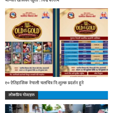
भाग्यले खोसेको खुशी : विश्व बल्लभ
१० ऐतिहासिक नेपाली चलचित्र नि:शुल्क प्रदर्शन हुने
लोकप्रिय पोस्टहरु