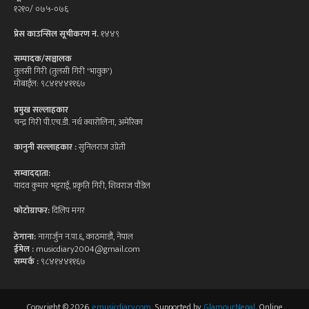
१२१०/ ०७५-०७६
प्रेस काउन्सिल सूचीकरण नं.
१४४९
सम्पादक/सञ्चालक
तुलसी गिरी (तुलसी गिरी 'भावुक')
मोबाईल: ९८४१४४११६७
प्रमुख सल्लाहकार
चन्द्र गिरी पी.एच.डी. नर्थ क्यारोलिना, अमेरिका
कानुनी सल्लाहकार :
सुनिलराज उप्रेती
सम्वाददाता:
यादव कुमार भट्टराई, प्रकृति गिरी, शिवराज पौडेल
फोटोग्राफर:
दिलिप मगर
ठेगाना:
नागार्जुन न.पा.६, काठमाडौं, नेपाल
ईमेल :
musicdiary2004@gmail.com
सम्पर्क :
९८४१४४११६७
Copyright © 2026.
emusicdiary.com
. Supported by
GlamourNepal
. Online