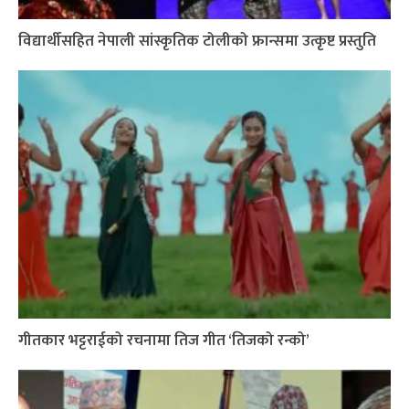
विद्यार्थीसहित नेपाली सांस्कृतिक टोलीको फ्रान्समा उत्कृष्ट प्रस्तुति
गीतकार भट्टराईको रचनामा तिज गीत ‘तिजको रन्को’