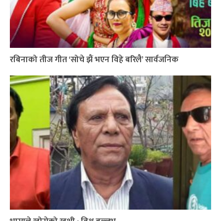
रबिनाको तीज गीत ‘सोचे झैं भएन विहे बरिलै’ सार्वजनिक