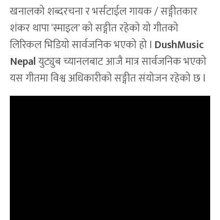
खनालको शब्दरचना र भर्सटाईल गायक / सङ्गीतकार
शंकर थापा ‘स्माइल’ को सङ्गीत रहेको यो गीतको
लिरिकल भिडियो सार्वजनिक भएको हो l
DushMusic
Nepal
युट्युब च्यानलबाट आजै मात्र सार्वजनिक भएको
यस गीतमा विश्व अधिकारीको सङ्गीत संयोजन रहेको छ l