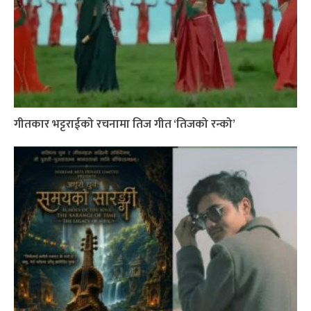
गीतकार भट्टराईको रचनामा तिज गीत ‘तिजको रन्को’