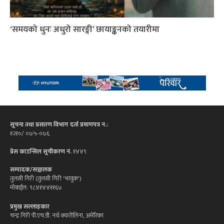
‘समयको धुनः अधुरो सारङ्गी’ छायाङ्कनको तयारीमा
सूचना तथा प्रसारण विभाग दर्ता प्रमाणपत्र न.:
१२१०/ ०७५-०७६
प्रेस काउन्सिल सूचीकरण नं.
१४४९
सम्पादक/सञ्चालक
तुलसी गिरी (तुलसी गिरी 'भावुक')
मोबाईल: ९८४१४४११६७
प्रमुख सल्लाहकार
चन्द्र गिरी पी.एच.डी. नर्थ क्यारोलिना, अमेरिका