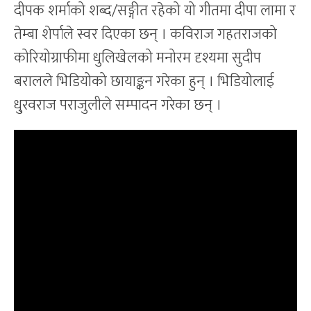
दीपक शर्माको शब्द/सङ्गीत रहेको यो गीतमा दीपा लामा र
तेम्बा शेर्पाले स्वर दिएका छन् । कविराज गहतराजको
कोरियोग्राफीमा धुलिखेलको मनोरम दृश्यमा सुदीप
बरालले भिडियोको छायाङ्कन गरेका हुन् । भिडियोलाई
धु्रवराज पराजुलीले सम्पादन गरेका छन् ।