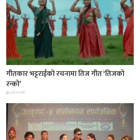
गीतकार भट्टराईको रचनामा तिज गीत ‘तिजको
रन्को’
July 23, 2026