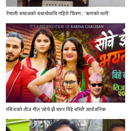
नेपाली समाजको यथार्थमाथि गहिरो चित्रण : ´ऋणको भारी`
रबिनाको तीज गीत ‘सोचे झैं भएन विहे बरिलै’ सार्वजनिक