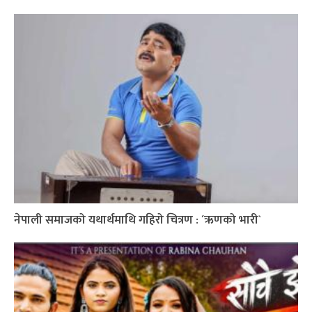
नेपाली समाजको यथार्थमाथि गहिरो चित्रण : ´ऋणको भारी`