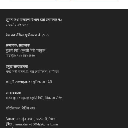
सूचना तथा प्रसारण विभाग दर्ता प्रमाणपत्र न.:
१२१०/ ०७५-०७६
प्रेस काउन्सिल सूचीकरण नं.
१४४९
सम्पादक/सञ्चालक
तुलसी गिरी (तुलसी गिरी 'भावुक')
मोबाईल: ९८४१४४११६७
प्रमुख सल्लाहकार
चन्द्र गिरी पी.एच.डी. नर्थ क्यारोलिना, अमेरिका
कानुनी सल्लाहकार :
सुनिलराज उप्रेती
सम्वाददाता:
यादव कुमार भट्टराई, प्रकृति गिरी, शिवराज पौडेल
फोटोग्राफर:
दिलिप मगर
ठेगाना:
नागार्जुन न.पा.६, काठमाडौं, नेपाल
ईमेल :
musicdiary2004@gmail.com