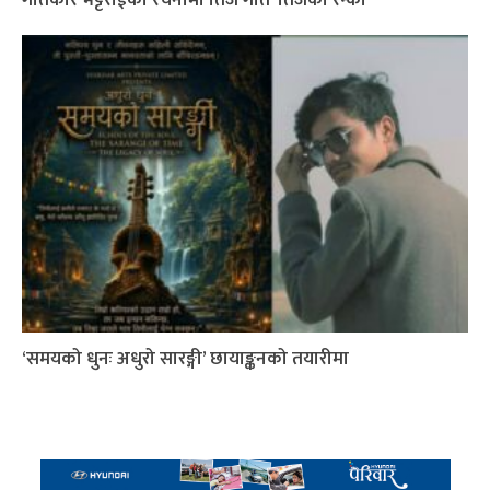
‘समयको धुनः अधुरो सारङ्गी’ छायाङ्कनको तयारीमा