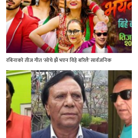
रबिनाको तीज गीत ‘सोचे झैं भएन विहे बरिलै’ सार्वजनिक