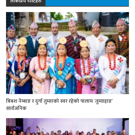
लोकप्रिय पोस्टहरु
बिबश नेम्बाङ र दुर्गा तुम्साको स्वर रहेको पालाम `तुम्याहाङ´
सार्वजनिक