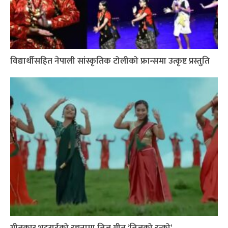
विद्यार्थीसहित नेपाली सांस्कृतिक टोलीको फ्रान्समा उत्कृष्ट प्रस्तुति
गीतकार भट्टराईको रचनामा तिज गीत ‘तिजको रन्को’