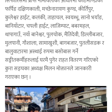
सिफारिसमा प्राप्त नामावलीको आधारमा काठमाण्डौका
फर्पिङ दक्षिणकाली, मच्छेनारायण कुण्ड, कीर्तिपुर,
कुलेश्वर हाईट, कलंकी, ताहाचल, स्वयम्भू, सानो भर्याङ,
बानियाँटार, चपली हाईट, लाजिम्पाट, बबरमहल,
थापागाउँ, नयाँ बानेश्वर, पुलचोक, मैतिदेवी, डिल्लीबजार,
मुलपानी, गौशाला, सामाखुशी, बागबजार, पुतलीसडक र
बालुवाटारमा अस्थाई रुपमा बसोबास गर्ने
सङ्गीतकर्मीहरुलाई घरमै पुगेर राहत वितरण गरिएको
कुरा सङ्घका अध्यक्ष मिलन मोक्तानले जानकारी
गराएका छन् ।