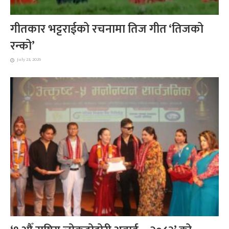
गीतकार भट्टराईको रचनामा तिज गीत ‘तिजको
रन्को’
July 23, 2026