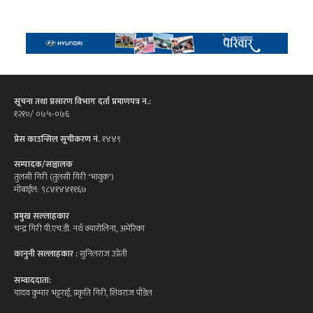
सूचना तथा प्रसारण विभाग दर्ता प्रमाणपत्र न.:
१२१०/ ०७५-०७६
प्रेस काउन्सिल सूचीकरण नं.
१४४९
सम्पादक/सञ्चालक
तुलसी गिरी (तुलसी गिरी 'भावुक')
मोबाईल: ९८४१४४११६७
प्रमुख सल्लाहकार
चन्द्र गिरी पी.एच.डी. नर्थ क्यारोलिना, अमेरिका
कानुनी सल्लाहकार :
सुनिलराज उप्रेती
सम्वाददाता:
यादव कुमार भट्टराई, प्रकृति गिरी, शिवराज पौडेल