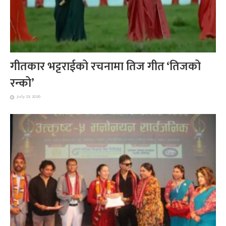
गीतकार भट्टराईको रचनामा तिज गीत ‘तिजको
रन्को’
July 23, 2026