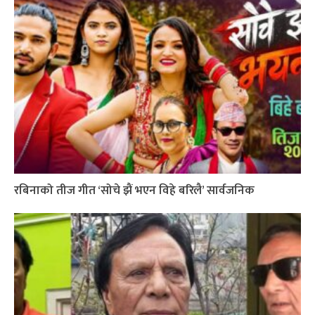
रबिनाको तीज गीत ‘सोचे झैं भएन विहे बरिलै’ सार्वजनिक