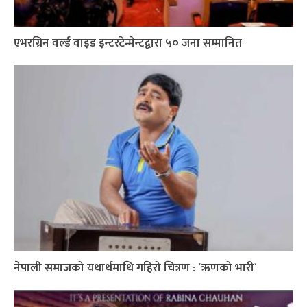
एभरग्रिन वर्ल्ड वाइड इन्टरटेन्मेन्टद्वारा ५० जना सम्मानित
नेपाली समाजको यथार्थमाथि गहिरो चित्रण : ´ऋणको भारी`