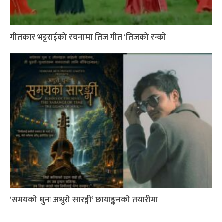
गीतकार भट्टराईको रचनामा तिज गीत ‘तिजको रन्को’
‘समयको धुनः अधुरो सारङ्गी’ छायाङ्कनको तयारीमा