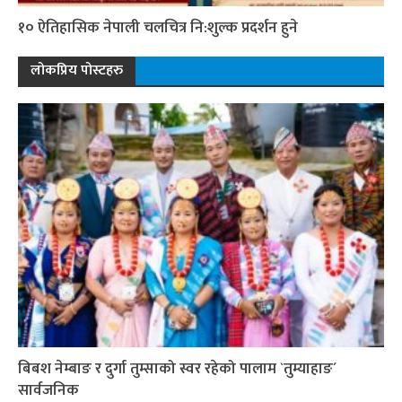
१० ऐतिहासिक नेपाली चलचित्र नि:शुल्क प्रदर्शन हुने
लोकप्रिय पोस्टहरु
बिबश नेम्बाङ र दुर्गा तुम्साको स्वर रहेको पालाम `तुम्याहाङ´
सार्वजनिक