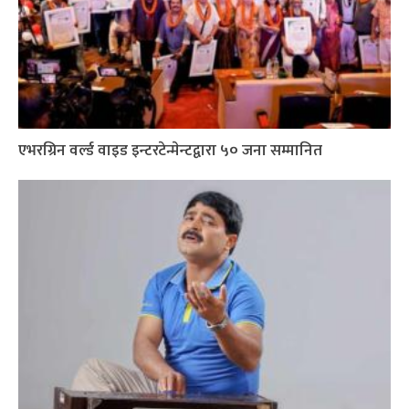
एभरग्रिन वर्ल्ड वाइड इन्टरटेन्मेन्टद्वारा ५० जना सम्मानित