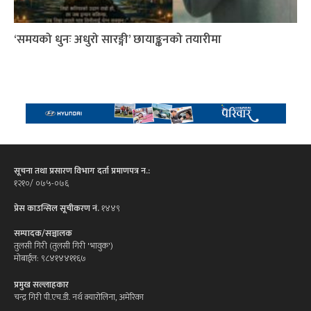
‘समयको धुनः अधुरो सारङ्गी’ छायाङ्कनको तयारीमा
सूचना तथा प्रसारण विभाग दर्ता प्रमाणपत्र न.:
१२१०/ ०७५-०७६
प्रेस काउन्सिल सूचीकरण नं.
१४४९
सम्पादक/सञ्चालक
तुलसी गिरी (तुलसी गिरी 'भावुक')
मोबाईल: ९८४१४४११६७
प्रमुख सल्लाहकार
चन्द्र गिरी पी.एच.डी. नर्थ क्यारोलिना, अमेरिका