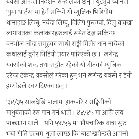
यक्सो आँफैले निर्देशन सम्हालेका छन् । युट्युब च्यानल
‘युमा आर्ट्स’ मा हेर्न सकिने यो म्युजिक भिडियोमा
थानाहाङ लिम्बू, नर्वदा लिम्बू, दिलिप फुरुम्बो, दिलु याक्खा
लागायतका कलाकारहरुलाई समेत देख्न सकिन्छ ।
वनभोज जाँदा समूहका साथी सङ्गी मिलेर धान नाचेको
कथालाई बुनेर भिडियो तयार पारिएको छ । खगेन्द्र
यक्सोको शव्द तथा सङ्गीत रहेको यो गीतको म्युजिक
एरेन्ज टेकेन्द्र यक्सोले गरेका हुन् भने खगेन्द्र यक्सो र डेनी
इम्सोङले स्वर दिएका छन् ।
‘३४/३५ सालदेखि पालाम, हाकपारे र सङ्गिनीको
माधुर्यताको रस पान गर्न थालें । ४४/४५ मा आफैं लय
पछ्याउन थालें । अनि ५४/५५ मा औपचारिक यात्रा सुरु
भयो गीति एल्बम ‘धुलो लाग्छ कि’ बाट’ खगेन्द्रले आफ्नो