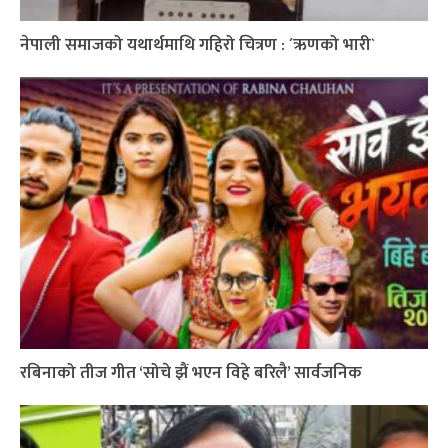
नेपाली समाजको यथार्थमाथि गहिरो चित्रण : ´ऋणको भारी`
रबिनाको तीज गीत ‘सोचे झैं भएन विहे बरिलै’ सार्वजनिक