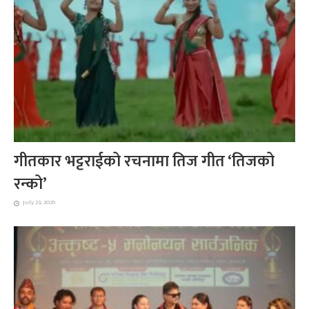
गीतकार भट्टराईको रचनामा तिज गीत ‘तिजको
रन्को’
July 23, 2026