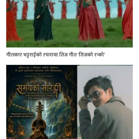
गीतकार भट्टराईको रचनामा तिज गीत ‘तिजको रन्को’