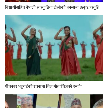
विद्यार्थीसहित नेपाली सांस्कृतिक टोलीको फ्रान्समा उत्कृष्ट प्रस्तुति
गीतकार भट्टराईको रचनामा तिज गीत ‘तिजको रन्को’