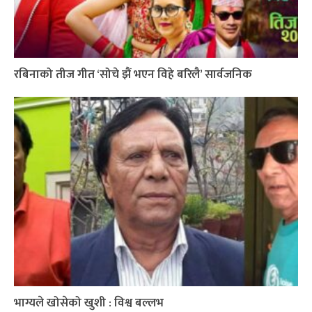
रबिनाको तीज गीत ‘सोचे झैं भएन विहे बरिलै’ सार्वजनिक
भाग्यले खोसेको खुशी : विश्व बल्लभ