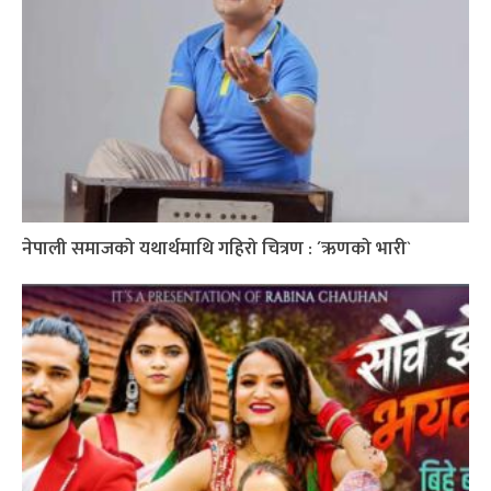
नेपाली समाजको यथार्थमाथि गहिरो चित्रण : ´ऋणको भारी`