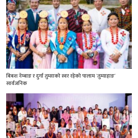
बिबश नेम्बाङ र दुर्गा तुम्साको स्वर रहेको पालाम `तुम्याहाङ´
सार्वजनिक