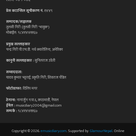
प्रेस काउन्सिल सूचीकरण नं.
१४४९
सम्पादक/सञ्चालक
तुलसी गिरी (तुलसी गिरी 'भावुक')
मोबाईल: ९८४१४४११६७
प्रमुख सल्लाहकार
चन्द्र गिरी पी.एच.डी. नर्थ क्यारोलिना, अमेरिका
कानुनी सल्लाहकार :
सुनिलराज उप्रेती
सम्वाददाता:
यादव कुमार भट्टराई, प्रकृति गिरी, शिवराज पौडेल
फोटोग्राफर:
दिलिप मगर
ठेगाना:
नागार्जुन न.पा.६, काठमाडौं, नेपाल
ईमेल :
musicdiary2004@gmail.com
सम्पर्क :
९८४१४४११६७
Copyright © 2026.
emusicdiary.com
. Supported by
GlamourNepal
. Online