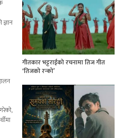
रक
 ज्ञान
गीतकार भट्टराईको रचनामा तिज गीत
‘तिजको रन्को’
्चालन
 गरेको,
र्थीमा