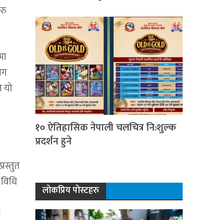
रु
मा
ोग
ि यो
१० ऐतिहासिक नेपाली चलचित्र नि:शुल्क
प्रदर्शन हुने
्रस्तुत
 विधि
लोकप्रिय पोस्टहरु
।