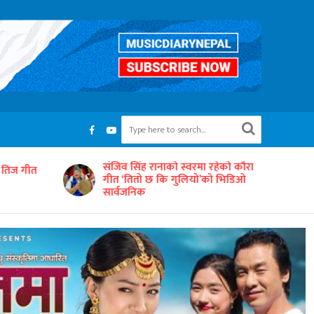
रहेको कौरा
‘समयको धुनः अधुरो सारङ्गी’ छायाङ्कनको
को भिडिओ
तयारीमा