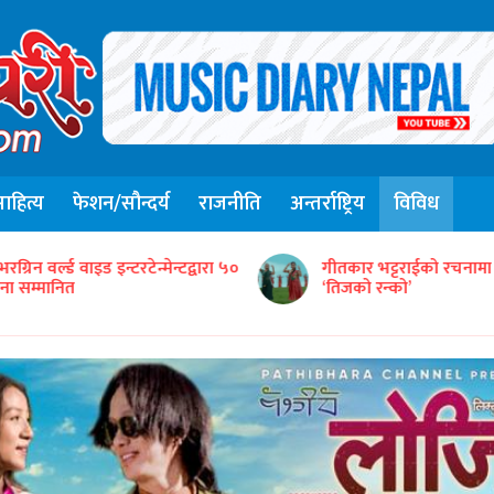
हित्य
फेशन/सौन्दर्य
राजनीति
अन्तर्राष्ट्रिय
विविध
संजिव सिंह रानाको स्वरमा 
ीतकार भट्टराईको रचनामा तिज गीत
गीत ‘तितो छ कि गुलियो’
तिजको रन्को’
सार्वजनिक