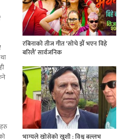
।
र
रबिनाको तीज गीत ‘सोचे झैं भएन विहे
र
बरिलै’ सार्वजनिक
तथा
ही
िने
ीहरु
ुको
भाग्यले खोसेको खुशी : विश्व बल्लभ