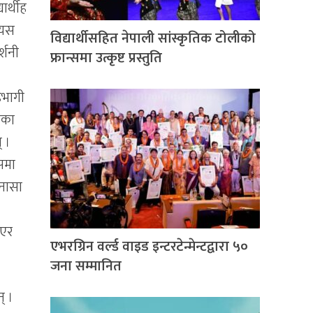
्यार्थीह
 यस
विद्यार्थीसहित नेपाली सांस्कृतिक टोलीको
दर्शनी
फ्रान्समा उत्कृष्ट प्रस्तुति
भागी
का
् ।
समा
नासा
ाएर
एभरग्रिन वर्ल्ड वाइड इन्टरटेन्मेन्टद्वारा ५०
जना सम्मानित
न् ।