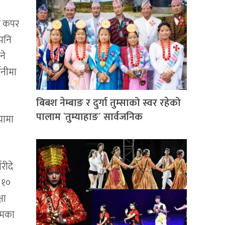
तै कपर
 पनि
ने
शनीमा
बिबश नेम्बाङ र दुर्गा तुम्साको स्वर रहेको
पालाम `तुम्याहाङ´ सार्वजनिक
ियामा
सरीदे
 १०
षा
्मका