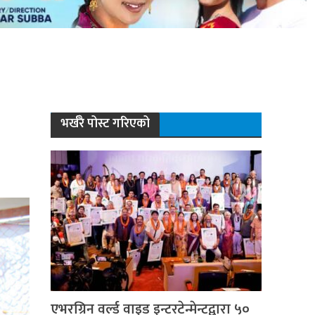
भर्खरै पोस्ट गरिएको
एभरग्रिन वर्ल्ड वाइड इन्टरटेन्मेन्टद्वारा ५०