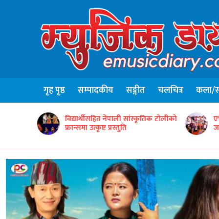
गृह पृष्ठ
सम्पादकीय
सङ्गीत
चलचित्र
कला/सा
ृतिक टोलीको
एभरग्रिन वर्ल्ड वाइड इन्टरटेन्मेन्टद्वारा ५०
ग
जना सम्मानित
‘