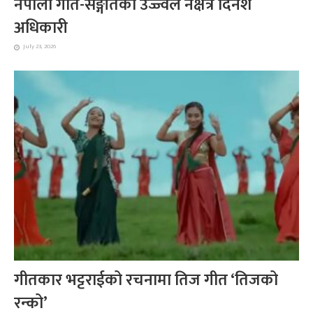
नेपाली गीत-सङ्गीतका उज्ज्वल नक्षत्र दिनेश
अधिकारी
July 23, 2026
गीतकार भट्टराईको रचनामा तिज गीत ‘तिजको
रन्को’