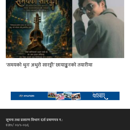
‘समयको धुनः अधुरो सारङ्गी’ छायाङ्कनको तयारीमा
सूचना तथा प्रसारण विभाग दर्ता प्रमाणपत्र न.:
१२१०/ ०७५-०७६