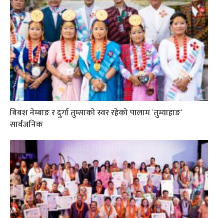
बिबश नेम्बाङ र दुर्गा तुम्साको स्वर रहेको पालाम `तुम्याहाङ´
सार्वजनिक