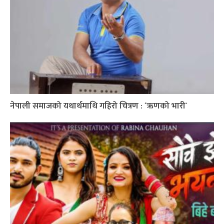
नेपाली समाजको यथार्थमाथि गहिरो चित्रण : ´ऋणको भारी`