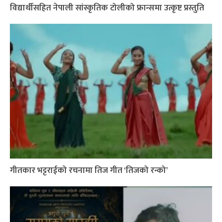
विद्यार्थीसहित नेपाली सांस्कृतिक टोलीको फ्रान्समा उत्कृष्ट प्रस्तुति
गीतकार भट्टराईको रचनामा तिज गीत ‘तिजको रन्को’