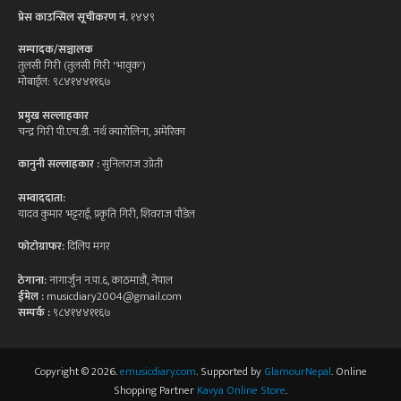
प्रेस काउन्सिल सूचीकरण नं.
१४४९
सम्पादक/सञ्चालक
तुलसी गिरी (तुलसी गिरी 'भावुक')
मोबाईल: ९८४१४४११६७
प्रमुख सल्लाहकार
चन्द्र गिरी पी.एच.डी. नर्थ क्यारोलिना, अमेरिका
कानुनी सल्लाहकार :
सुनिलराज उप्रेती
सम्वाददाता:
यादव कुमार भट्टराई, प्रकृति गिरी, शिवराज पौडेल
फोटोग्राफर:
दिलिप मगर
ठेगाना:
नागार्जुन न.पा.६, काठमाडौं, नेपाल
ईमेल :
musicdiary2004@gmail.com
सम्पर्क :
९८४१४४११६७
Copyright © 2026.
emusicdiary.com
. Supported by
GlamourNepal
. Online
Shopping Partner
Kavya Online Store
.