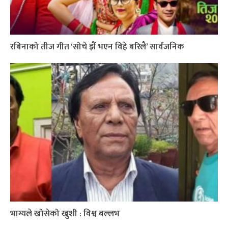
रबिनाको तीज गीत ‘सोचे झैं भएन विहे बरिलै’ सार्वजनिक
भाग्यले खोसेको खुशी : विश्व बल्लभ