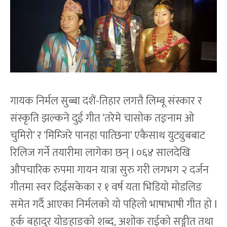
गायक निर्मल सुब्बा दशैं-तिहार लगत्तै लिम्बू संस्कार र
संस्कृति झल्कने दुई गीत ‘तरेमे चासोक तङ्नाम ओ
चुमिरो’ र ‘मिम्जिरे पानहा पात्छिना’ एकैसाथ युट्युबबाट
रिलिज गर्ने तयारीमा लागेका छन् l ०६४ सालदेखि
औपचारिक रुपमा गायन यात्रा सुरु गरी लगभग २ दर्जन
गीतमा स्वर दिईसकेका र १ वर्ष यता भिडियो मोडलिङ
समेत गर्दै आएका निर्मलको यो पहिलो भाषाभाषी गीत हो l
हर्क बहादुर योङहाङको शब्द, अशोक राईको सङ्गीत तथा