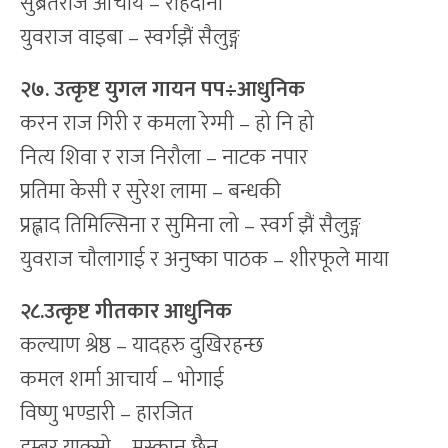
सुब्रतराज आचार्य – राहदानी
युवराज वाइबा – स्वर्गझैं सैलुङ्ग
२७. उत्कृष्ट युगल गायन पप
÷
आधुनिक
करन राज गिरी र कमला रेग्मी – हो नि हो
नित्य शिवा र राज निरौला – नाटक नपार
प्रतिमा केसी र सुरेश लामा – बन्धकी
प्रह्लाद तिमिल्सिना र सुमिना लो – स्वर्ग झैं सैलुङ्ग
युवराज चौलागाई र अनुष्का पाठक – शीरफूले माया
२८.उत्कृष्ट गीतकार आधुनिक
कल्याण श्रेष्ठ – यादहरु दुखिरहन्छ
कमल शर्मा आचार्य – भोगाई
विष्णु भण्डारी – हारजित
डम्बर याक्सो – मुस्कान छैन