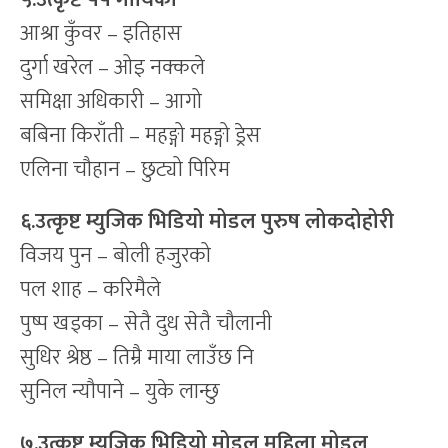
आश्रा कुँवर – इतिहास
दुर्गा खरेल – ओइ नक्कले
समिक्षा अधिकारी – आगो
बबिना किराँती – महङ्गो महङ्गो ड्रेस
एलिना चौहान – छुट्यो पिरिम
६.उत्कृष्ट म्युजिक भिडियो मोडल पुरुष लोकदोहोरी
विजय पुन – बोली हजुरको
पल शाह – करिमैले
पुष्प खड्का – सेतै दुध सेतै चौलानी
सुधिर श्रेष्ठ – तिम्रै माया लाउँछ नि
सुनिल न्यौपाने – युके लान्छु
७.उत्कृष्ट म्युजिक भिडियो मोडल महिला मोडल