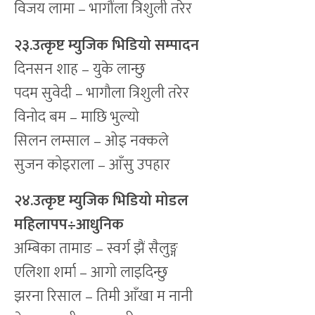
विजय लामा – भागौंला त्रिशुली तरेर
२३.उत्कृष्ट म्युजिक भिडियो सम्पादन
दिनसन शाह – युके लान्छु
पदम सुवेदी – भागौला त्रिशुली तरेर
विनोद बम – माछि भुल्यो
सिलन लम्साल – ओइ नक्कले
सुजन कोइराला – आँसु उपहार
२४.उत्कृष्ट म्युजिक भिडियो मोडल
महिलापप
÷
आधुनिक
अम्बिका तामाङ – स्वर्ग झैं सैलुङ्ग
एलिशा शर्मा – आगो लाइदिन्छु
झरना रिसाल – तिमी आँखा म नानी