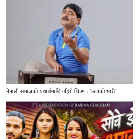
नेपाली समाजको यथार्थमाथि गहिरो चित्रण : ´ऋणको भारी`