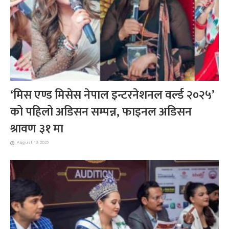
‘मिस एण्ड मिसेस नेपाल इन्टरनेशनल वर्ल्ड २०२५’
को पहिलो अडिसन सम्पन्न, फाइनल अडिसन
श्रावण ३१ मा
August 13, 2025