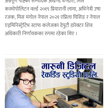
अन्नपूर्ण पोष्टका सम्पादक अखण्ड भण्डारी, मिस
कस्मोपोलिटन वर्ल्ड २०१९ प्रियारानी लामा, अभिनेत्री उषा
रजक, मिस मंगोल नेपाल २०२१ एप्रिला घिसिङ र नेपाल
एड्मिनिस्ट्रेटिभ स्टाफ कलेजका डेपुटी डारेक्टर शिव
अधिकारी निर्णायकका रुपमा रहेका थिए ।