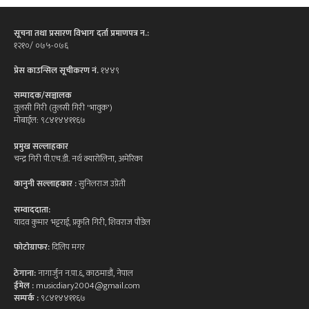
सूचना तथा प्रसारण विभाग दर्ता प्रमाणपत्र न.:
१२१०/ ०७५-०७६
प्रेस काउन्सिल सूचीकरण नं.
१४४९
सम्पादक/सञ्चालक
तुलसी गिरी (तुलसी गिरी 'भावुक')
मोबाईल: ९८४१४४११६७
प्रमुख सल्लाहकार
चन्द्र गिरी पी.एच.डी. नर्थ क्यारोलिना, अमेरिका
कानुनी सल्लाहकार :
सुनिलराज उप्रेती
सम्वाददाता:
यादव कुमार भट्टराई, प्रकृति गिरी, शिवराज पौडेल
फोटोग्राफर:
दिलिप मगर
ठेगाना:
नागार्जुन न.पा.६, काठमाडौं, नेपाल
ईमेल :
musicdiary2004@gmail.com
सम्पर्क :
९८४१४४११६७