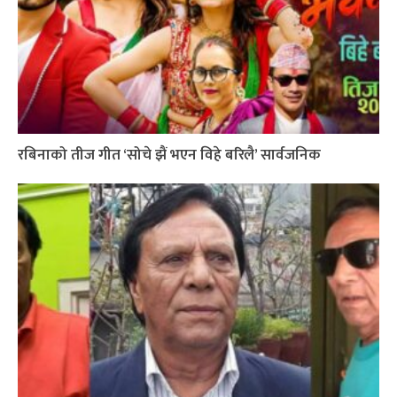
रबिनाको तीज गीत ‘सोचे झैं भएन विहे बरिलै’ सार्वजनिक