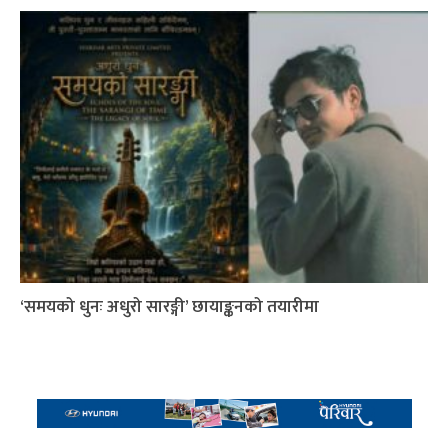
‘समयको धुनः अधुरो सारङ्गी’ छायाङ्कनको तयारीमा