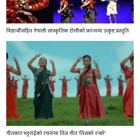
विद्यार्थीसहित नेपाली सांस्कृतिक टोलीको फ्रान्समा उत्कृष्ट प्रस्तुति
गीतकार भट्टराईको रचनामा तिज गीत ‘तिजको रन्को’