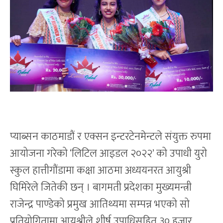
प्याब्सन काठमाडौं र एक्सन इन्टरटेनमेन्टले संयुक्त रुपमा
आयोजना गरेको ‘लिटिल आइडल २०२२’ को उपाधी युरो
स्कुल हात्तीगौंडामा कक्षा आठमा अध्ययनरत आयुश्री
घिमिरेले जितेकी छन् । बागमती प्रदेशका मुख्यमन्त्री
राजेन्द्र पाण्डेको प्रमुख आतिथ्यमा सम्पन्न भएको सो
प्रतियोगितामा आयुश्रीले शीर्ष उपाधिसहित ३० हजार