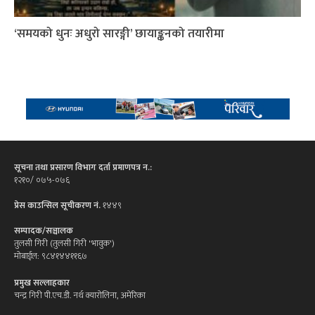
‘समयको धुनः अधुरो सारङ्गी’ छायाङ्कनको तयारीमा
सूचना तथा प्रसारण विभाग दर्ता प्रमाणपत्र न.:
१२१०/ ०७५-०७६
प्रेस काउन्सिल सूचीकरण नं.
१४४९
सम्पादक/सञ्चालक
तुलसी गिरी (तुलसी गिरी 'भावुक')
मोबाईल: ९८४१४४११६७
प्रमुख सल्लाहकार
चन्द्र गिरी पी.एच.डी. नर्थ क्यारोलिना, अमेरिका