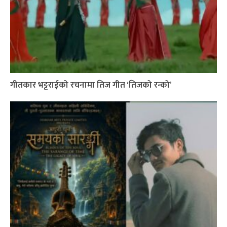
गीतकार भट्टराईको रचनामा तिज गीत ‘तिजको रन्को’