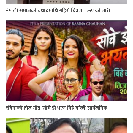
नेपाली समाजको यथार्थमाथि गहिरो चित्रण : ´ऋणको भारी`
रबिनाको तीज गीत ‘सोचे झैं भएन विहे बरिलै’ सार्वजनिक