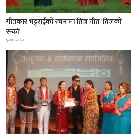
गीतकार भट्टराईको रचनामा तिज गीत ‘तिजको
रन्को’
July 23, 2026