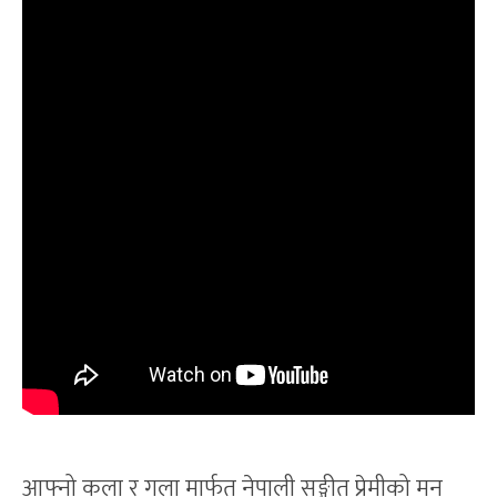
आफ्नो कला र गला मार्फत नेपाली सङ्गीत प्रेमीको मन