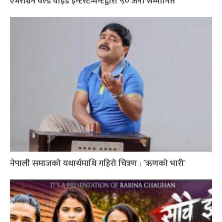
एभरग्रिन वर्ल्ड वाइड इन्टरटेन्मेन्टद्वारा ५० जना सम्मानित
नेपाली समाजको यथार्थमाथि गहिरो चित्रण : ´ऋणको भारी`