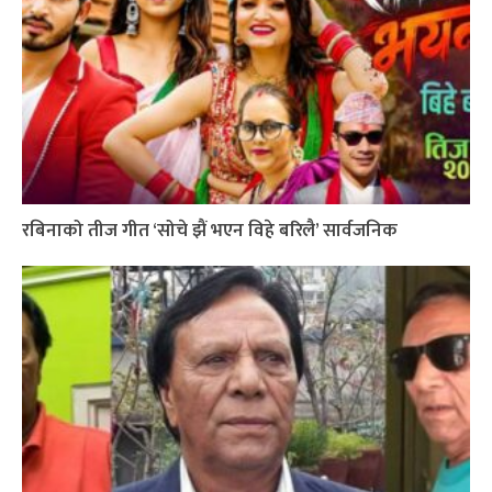
रबिनाको तीज गीत ‘सोचे झैं भएन विहे बरिलै’ सार्वजनिक