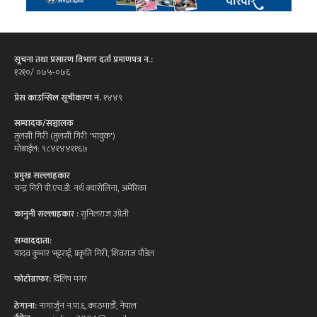
सूचना तथा प्रसारण विभाग दर्ता प्रमाणपत्र न.:
१२१०/ ०७५-०७६
प्रेस काउन्सिल सूचीकरण नं.
१४४९
सम्पादक/सञ्चालक
तुलसी गिरी (तुलसी गिरी 'भावुक')
मोबाईल: ९८४१४४११६७
प्रमुख सल्लाहकार
चन्द्र गिरी पी.एच.डी. नर्थ क्यारोलिना, अमेरिका
कानुनी सल्लाहकार :
सुनिलराज उप्रेती
सम्वाददाता:
यादव कुमार भट्टराई, प्रकृति गिरी, शिवराज पौडेल
फोटोग्राफर:
दिलिप मगर
ठेगाना:
नागार्जुन न.पा.६, काठमाडौं, नेपाल