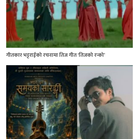
गीतकार भट्टराईको रचनामा तिज गीत ‘तिजको रन्को’