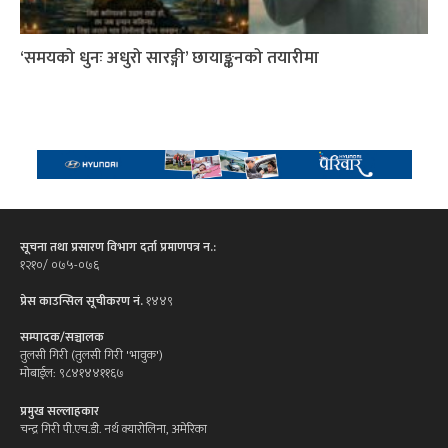
‘समयको धुनः अधुरो सारङ्गी’ छायाङ्कनको तयारीमा
सूचना तथा प्रसारण विभाग दर्ता प्रमाणपत्र न.:
१२१०/ ०७५-०७६
प्रेस काउन्सिल सूचीकरण नं.
१४४९
सम्पादक/सञ्चालक
तुलसी गिरी (तुलसी गिरी 'भावुक')
मोबाईल: ९८४१४४११६७
प्रमुख सल्लाहकार
चन्द्र गिरी पी.एच.डी. नर्थ क्यारोलिना, अमेरिका