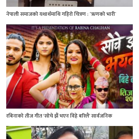
नेपाली समाजको यथार्थमाथि गहिरो चित्रण : ´ऋणको भारी`
रबिनाको तीज गीत ‘सोचे झैं भएन विहे बरिलै’ सार्वजनिक