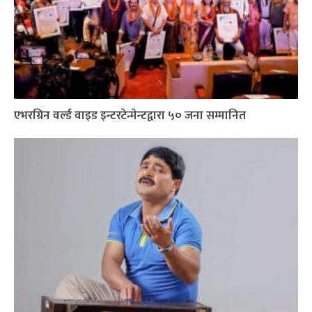
एभरग्रिन वर्ल्ड वाइड इन्टरटेन्मेन्टद्वारा ५० जना सम्मानित