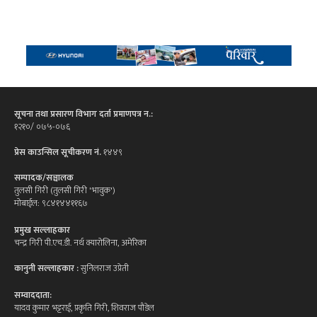
सूचना तथा प्रसारण विभाग दर्ता प्रमाणपत्र न.:
१२१०/ ०७५-०७६
प्रेस काउन्सिल सूचीकरण नं.
१४४९
सम्पादक/सञ्चालक
तुलसी गिरी (तुलसी गिरी 'भावुक')
मोबाईल: ९८४१४४११६७
प्रमुख सल्लाहकार
चन्द्र गिरी पी.एच.डी. नर्थ क्यारोलिना, अमेरिका
कानुनी सल्लाहकार :
सुनिलराज उप्रेती
सम्वाददाता:
यादव कुमार भट्टराई, प्रकृति गिरी, शिवराज पौडेल