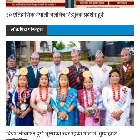
१० ऐतिहासिक नेपाली चलचित्र नि:शुल्क प्रदर्शन हुने
लोकप्रिय पोस्टहरु
बिबश नेम्बाङ र दुर्गा तुम्साको स्वर रहेको पालाम `तुम्याहाङ´