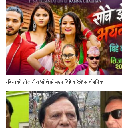
रबिनाको तीज गीत ‘सोचे झैं भएन विहे बरिलै’ सार्वजनिक