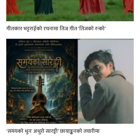
गीतकार भट्टराईको रचनामा तिज गीत ‘तिजको रन्को’
‘समयको धुनः अधुरो सारङ्गी’ छायाङ्कनको तयारीमा