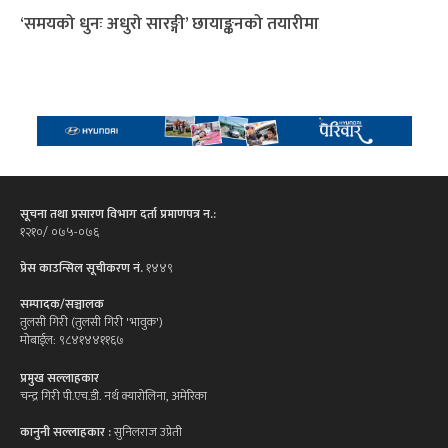
‘समयको धुनः अधुरो सारङ्गी’ छायाङ्कनको तयारीमा
सूचना तथा प्रसारण विभाग दर्ता प्रमाणपत्र न.:
१२१०/ ०७५-०७६
प्रेस काउन्सिल सूचीकरण नं.
१४४९
सम्पादक/सञ्चालक
तुलसी गिरी (तुलसी गिरी 'भावुक')
मोबाईल: ९८४१४४११६७
प्रमुख सल्लाहकार
चन्द्र गिरी पी.एच.डी. नर्थ क्यारोलिना, अमेरिका
कानुनी सल्लाहकार :
सुनिलराज उप्रेती