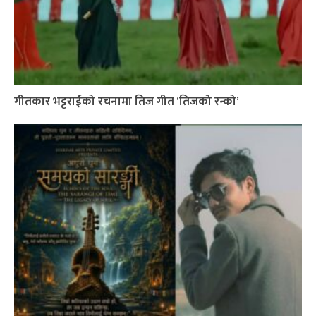
गीतकार भट्टराईको रचनामा तिज गीत ‘तिजको रन्को’