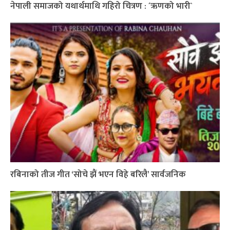
नेपाली समाजको यथार्थमाथि गहिरो चित्रण : ´ऋणको भारी`
रबिनाको तीज गीत ‘सोचे झैं भएन विहे बरिलै’ सार्वजनिक