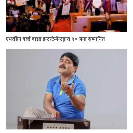
एभरग्रिन वर्ल्ड वाइड इन्टरटेन्मेन्टद्वारा ५० जना सम्मानित